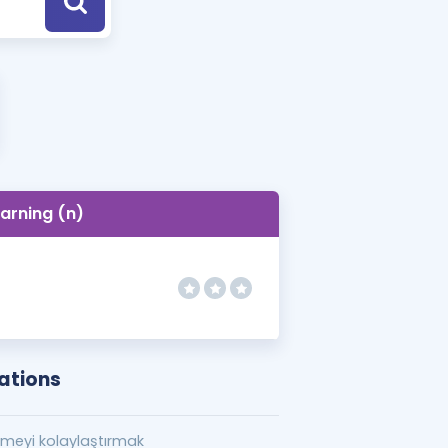
a Özel Fırsatlar
ınavlarla İlgili Haberler
er
 ve Konu Anlatımı
earning (n)
ations
meyi kolaylaştırmak