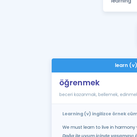
learn (v
öğrenmek
beceri kazanmak, bellemek, edinme
Learning (v) ingilizce örnek cü
We must learn to live in harmony 
Doğa ile uyum içinde yaşamayı ö