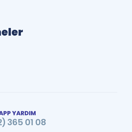
meler
PP YARDIM
2) 365 01 08