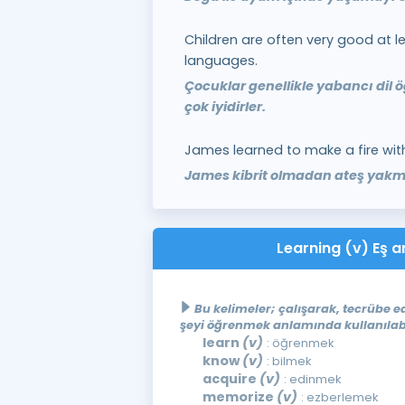
Children are often very good at l
languages.
Çocuklar genellikle yabancı di
çok iyidirler.
James learned to make a fire wi
James kibrit olmadan ateş yakm
Learning (v) Eş a
Bu kelimeler; çalışarak, tecrübe e
şeyi öğrenmek anlamında kullanılabi
learn
(v)
: öğrenmek
know
(v)
: bilmek
acquire
(v)
: edinmek
memorize
(v)
: ezberlemek