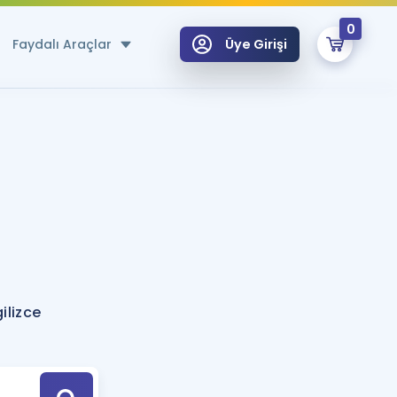
0
Faydalı Araçlar
Üye Girişi
klar
n Ücretsiz Kaynaklar
 için Özel Sözlük
Sepetin Şu An Boş.
ma
uan Hesaplama Aracı
i Hoca ile seni sınava hazırlayacak onlarca eğitim seni bekliyor!
Şifremi Hatırlamıyorum
GİRİŞ YAP
ilizce
azırlananlar için Öneriler
kvimi
ÜYE DEĞİLİM
arı Tek Takvimde