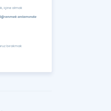
k, içine almak
, öğrenmek anlamında
aruz bırakmak