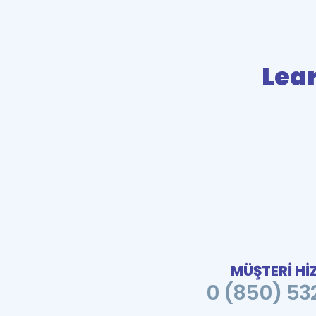
Lea
MÜŞTERİ Hİ
0 (850) 532