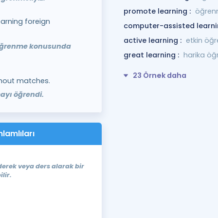
promote learning :
öğren
earning foreign
computer-assisted learni
active learning :
etkin öğ
l öğrenme konusunda
great learning :
harika ö
23 Örnek daha
thout matches.
ayı öğrendi.
nlamlıları
derek veya ders alarak bir
lir.