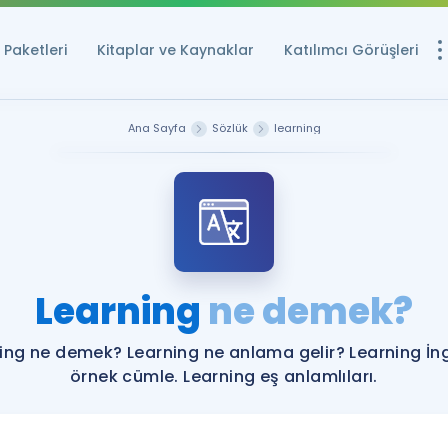
Paketleri
Kitaplar ve Kaynaklar
Katılımcı Görüşleri
Ücretsiz Kayna
Ana Sayfa
Sözlük
learning
YDS ve YÖKDİL içi
Sözlük
İngilizce Sınavları
Puan Hesapla
Learning
ne demek?
YDS ve YÖKDİL P
Remz
Rehberlik Aracı
ing ne demek? Learning ne anlama gelir? Learning İng
YDS ve YÖKDİL'e H
örnek cümle. Learning eş anlamlıları.
ÖSYM Sınav Ta
Tüm ÖSYM Sınavl