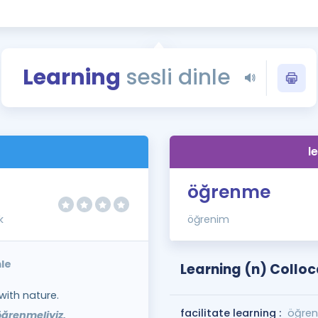
Kampanyalar
Eğitim ve Kitaplar
Blog
Learning
sesli dinle
YDS - YÖKDİL Tüm S
İngilizce Gram
İngilizce Gramer
)
l
öğrenme
k
öğrenim
mle
Learning (n) Colloc
with nature.
facilitate learning :
öğren
ğrenmeliyiz.