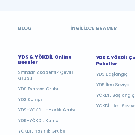
BLOG
İNGILIZCE GRAMER
YDS & YÖKDİL Online
YDS & YÖKDİL Ç
Dersler
Paketleri
Sıfırdan Akademik Çeviri
YDS Başlangıç
Grubu
YDS İleri Seviye
YDS Express Grubu
YÖKDİL Başlangıç
YDS Kampı
YÖKDİL İleri Seviy
YDS+YÖKDİL Hazırlık Grubu
YDS+YÖKDİL Kampı
YÖKDİL Hazırlık Grubu