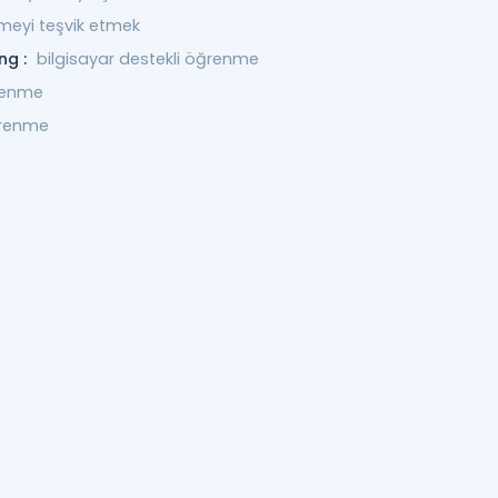
meyi teşvik etmek
ng :
bilgisayar destekli öğrenme
renme
ğrenme