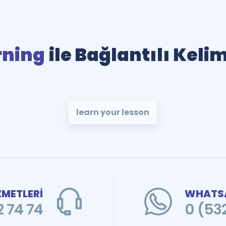
rning
ile Bağlantılı Keli
learn your lesson
ZMETLERİ
WHATSA
 74 74
0 (53