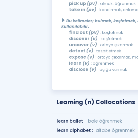
pick up
(pv)
: almak, öğrenmek
take in
(pv)
: kandırmak, anlama
Bu kelimeler; bulmak, keşfetmek
kullanılabilir.
find out
(pv)
: keşfetmek
discover
(v)
: keşfetmek
uncover
(v)
: ortaya çıkarmak
detect
(v)
: tespit etmek
expose
(v)
: ortaya çıkarmak, m
learn
(v)
: öğrenmek
disclose
(v)
: açığa vurmak
Learning (n) Collocations
learn ballet :
bale öğrenmek
learn alphabet :
alfabe öğrenmek