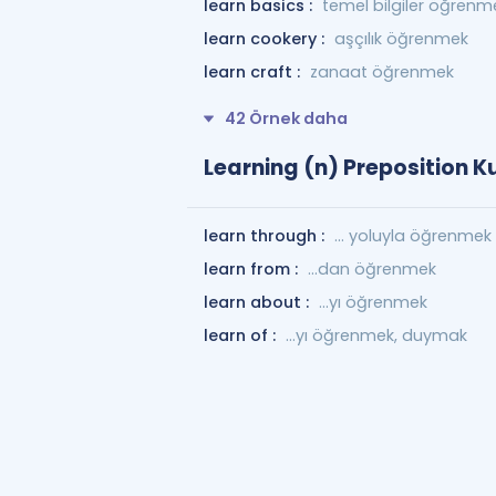
learn basics :
temel bilgiler öğrenm
learn cookery :
aşçılık öğrenmek
learn craft :
zanaat öğrenmek
42 Örnek daha
Learning (n) Preposition K
learn through :
... yoluyla öğrenmek
learn from :
…dan öğrenmek
learn about :
...yı öğrenmek
learn of :
...yı öğrenmek, duymak