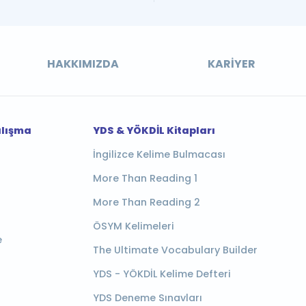
HAKKIMIZDA
KARIYER
alışma
YDS & YÖKDİL Kitapları
İngilizce Kelime Bulmacası
More Than Reading 1
More Than Reading 2
ÖSYM Kelimeleri
e
The Ultimate Vocabulary Builder
YDS - YÖKDİL Kelime Defteri
YDS Deneme Sınavları