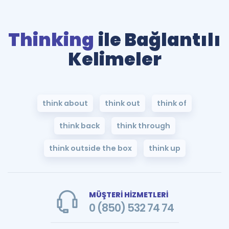
Thinking
ile Bağlantılı
Kelimeler
think about
think out
think of
think back
think through
think outside the box
think up
MÜŞTERİ HİZMETLERİ
0 (850) 532 74 74