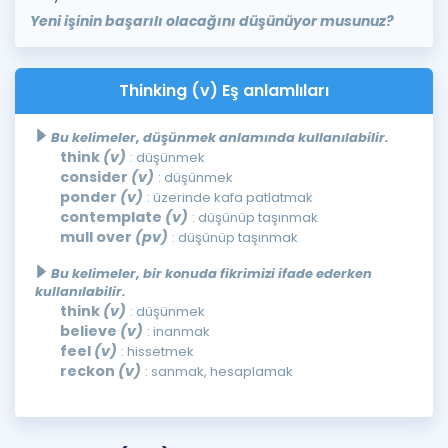
Yeni işinin başarılı olacağını düşünüyor musunuz?
Thinking (v) Eş anlamlıları
Bu kelimeler, düşünmek anlamında kullanılabilir.
think
(v)
: düşünmek
consider
(v)
: düşünmek
ponder
(v)
: üzerinde kafa patlatmak
contemplate
(v)
: düşünüp taşınmak
mull over
(pv)
: düşünüp taşınmak
Bu kelimeler, bir konuda fikrimizi ifade ederken
kullanılabilir.
think
(v)
: düşünmek
believe
(v)
: inanmak
feel
(v)
: hissetmek
reckon
(v)
: sanmak, hesaplamak