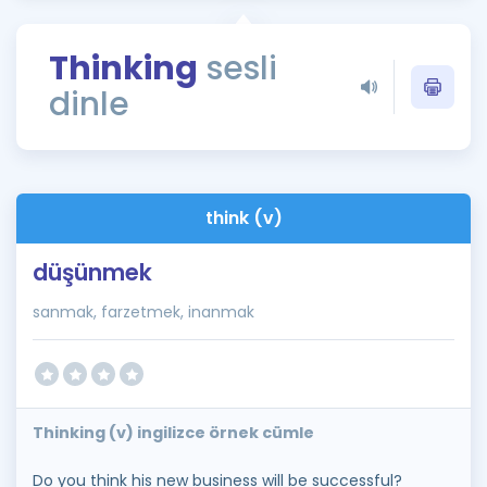
Puan Hesaplama
Thinking
sesli
Rehberlik Aracı
dinle
ÖSYM Sınav Takvimi
Kampanyalar
Blog
think (v)
İngilizce Gramer
düşünmek
sanmak, farzetmek, inanmak
Thinking (v) ingilizce örnek cümle
Do you think his new business will be successful?