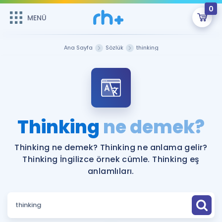
0
MENÜ
MENÜ
Üye Girişi
Ana Sayfa
Sözlük
thinking
Online Dersler
Sepetin Şu An Boş.
Çalışma Paketleri
Remzi Hoca ile seni sınava hazırlayacak onlarca eğitim seni
bekliyor!
Kitaplar ve Kaynaklar
GİRİŞ YAP
Thinking
ne demek?
Katılımcı Görüşleri
Şifremi Hatırlamıyorum
Thinking ne demek? Thinking ne anlama gelir?
Thinking İngilizce örnek cümle. Thinking eş
ÜYE DEĞİLİM
Faydalı Araçlar
anlamlıları.
Ücretsiz Kaynaklar
Blog
İngilizce Gramer
Hakkımızda
Kariyer
Sözlük
Soru & Cevap
İletişim