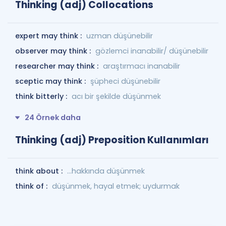
Thinking (adj) Collocations
expert may think :
uzman düşünebilir
observer may think :
gözlemci inanabilir/ düşünebilir
researcher may think :
araştırmacı inanabilir
sceptic may think :
şüpheci düşünebilir
think bitterly :
acı bir şekilde düşünmek
24 Örnek daha
Thinking (adj) Preposition Kullanımları
think about :
...hakkında düşünmek
think of :
düşünmek, hayal etmek; uydurmak