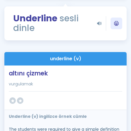
Puan Hesaplama
Underline
sesli
Rehberlik Aracı
dinle
ÖSYM Sınav Takvimi
Kampanyalar
Blog
underline (v)
İngilizce Gramer
altını çizmek
vurgulamak
Underline (v) ingilizce örnek cümle
The students were required to give a simple definition