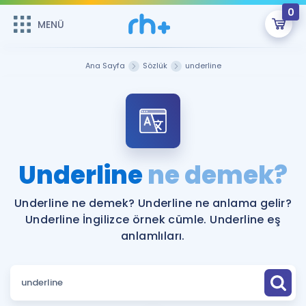
0
MENÜ
MENÜ
Üye Girişi
Ana Sayfa
Sözlük
underline
Online Dersler
Sepetin Şu An Boş.
Çalışma Paketleri
Remzi Hoca ile seni sınava hazırlayacak onlarca eğitim seni
bekliyor!
Kitaplar ve Kaynaklar
GİRİŞ YAP
Underline
ne demek?
Katılımcı Görüşleri
Şifremi Hatırlamıyorum
Underline ne demek? Underline ne anlama gelir?
Underline İngilizce örnek cümle. Underline eş
ÜYE DEĞİLİM
Faydalı Araçlar
anlamlıları.
Ücretsiz Kaynaklar
Blog
İngilizce Gramer
Hakkımızda
Kariyer
Sözlük
Soru & Cevap
İletişim