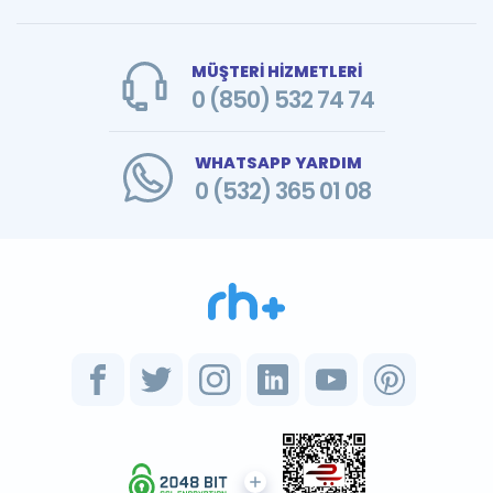
MÜŞTERİ HİZMETLERİ
0 (850) 532 74 74
WHATSAPP YARDIM
0 (532) 365 01 08