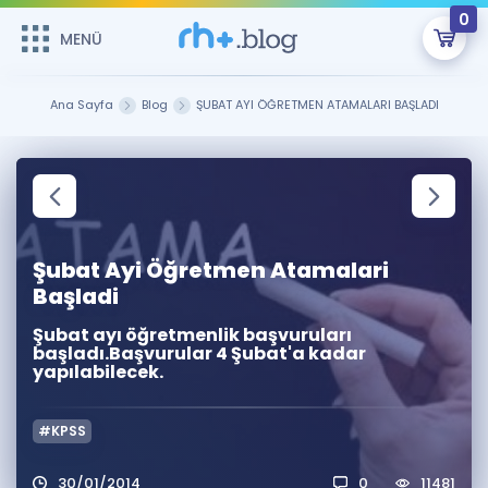
0
MENÜ
MENÜ
Üye Girişi
Ana Sayfa
Blog
ŞUBAT AYI ÖĞRETMEN ATAMALARI BAŞLADI
Online Dersler
Sepetin Şu An Boş.
Çalışma Paketleri
Remzi Hoca ile seni sınava hazırlayacak onlarca eğitim seni
bekliyor!
Kitaplar ve Kaynaklar
GİRİŞ YAP
Şubat Ayi Öğretmen Atamalari
Başladi
Katılımcı Görüşleri
Şifremi Hatırlamıyorum
Şubat ayı öğretmenlik başvuruları
başladı.Başvurular 4 Şubat'a kadar
ÜYE DEĞİLİM
Faydalı Araçlar
yapılabilecek.
Ücretsiz Kaynaklar
Blog
İngilizce Gramer
#KPSS
Hakkımızda
Kariyer
Sözlük
Soru & Cevap
İletişim
30/01/2014
0
11481