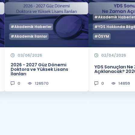
#Akademik Haberle
#Akademik Haberler
#YDS Hakkında Bilgil
#Akademik İlanlar
#ÖSYM
03/06/2026
02/04/2026
2026 - 2027 Güz Dönemi
YDS Sonuçları N
Doktora ve Yüksek Lisans
Açıklanacak? 202
İlanları
0
126570
0
14859