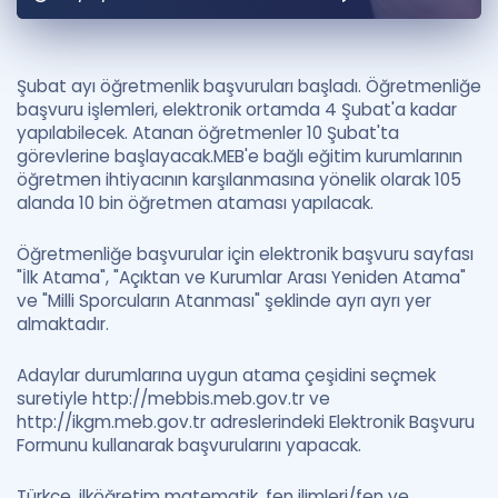
Puan Hesaplama
Rehberlik Aracı
Şubat ayı öğretmenlik başvuruları başladı. Öğretmenliğe
başvuru işlemleri, elektronik ortamda 4 Şubat'a kadar
ÖSYM Sınav Takvimi
yapılabilecek. Atanan öğretmenler 10 Şubat'ta
görevlerine başlayacak.MEB'e bağlı eğitim kurumlarının
Kampanyalar
öğretmen ihtiyacının karşılanmasına yönelik olarak 105
alanda 10 bin öğretmen ataması yapılacak.
Blog
Öğretmenliğe başvurular için elektronik başvuru sayfası
İngilizce Gramer
"İlk Atama", "Açıktan ve Kurumlar Arası Yeniden Atama"
ve "Milli Sporcuların Atanması" şeklinde ayrı ayrı yer
almaktadır.
Adaylar durumlarına uygun atama çeşidini seçmek
suretiyle http://mebbis.meb.gov.tr ve
http://ikgm.meb.gov.tr adreslerindeki Elektronik Başvuru
Formunu kullanarak başvurularını yapacak.
Türkçe, ilköğretim matematik, fen ilimleri/fen ve