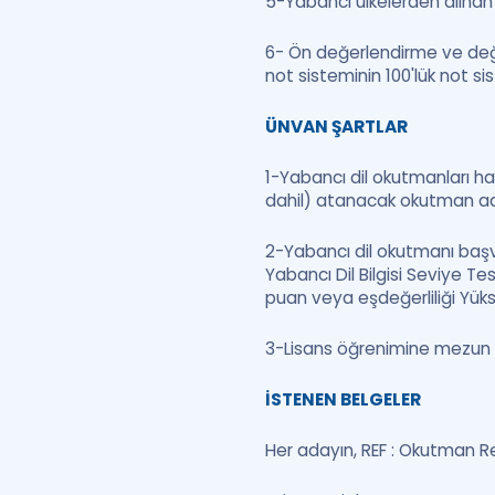
5-Yabancı ülkelerden alınan 
6- Ön değerlendirme ve değ
not sisteminin 100'lük not si
ÜNVAN ŞARTLAR
1-Yabancı dil okutmanları ha
dahil) atanacak okutman ad
2-Yabancı dil okutmanı baş
Yabancı Dil Bilgisi Seviye T
puan veya eşdeğerliliği Yük
3-Lisans öğrenimine mezun 
İSTENEN BELGELER
Her adayın, REF : Okutman Re