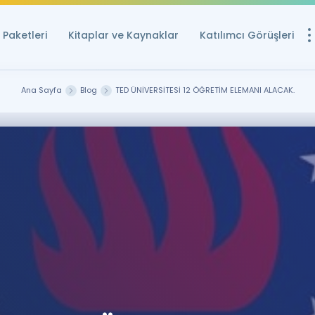
Paketleri
Kitaplar ve Kaynaklar
Katılımcı Görüşleri
Ücretsiz Kayna
Ana Sayfa
Blog
TED ÜNİVERSİTESİ 12 ÖĞRETİM ELEMANI ALACAK.
YDS ve YÖKDİL içi
Sözlük
İngilizce Sınavları
Puan Hesapla
YDS ve YÖKDİL P
Remz
Rehberlik Aracı
YDS ve YÖKDİL'e H
ÖSYM Sınav Ta
Tüm ÖSYM Sınavl