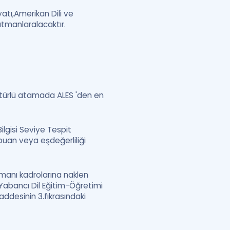
yatı,Amerikan Dili ve
kutmanlaralacaktır.
 türlü atamada ALES 'den en
lgisi Seviye Tespit
puan veya eşdeğerliliği
manı kadrolarına naklen
abancı Dil Eğitim-Öğretimi
ddesinin 3.fıkrasındaki