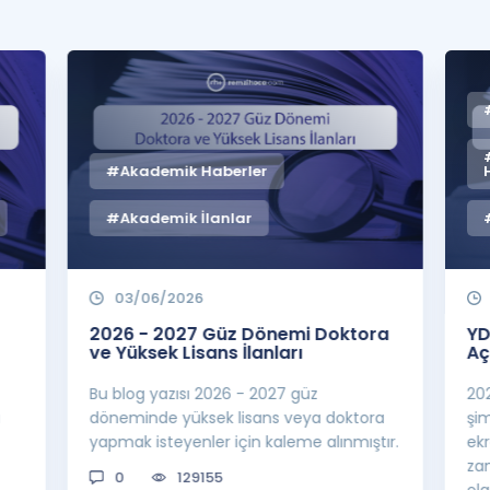
#Akademik Haberler
#Akademik İlanlar
03/06/2026
2026 - 2027 Güz Dönemi Doktora
YD
ve Yüksek Lisans İlanları
Aç
Bu blog yazısı 2026 - 2027 güz
20
a
döneminde yüksek lisans veya doktora
şi
yapmak isteyenler için kaleme alınmıştır.
ek
za
0
129155