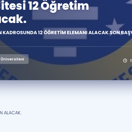
itesi 12 Öğretim
Kampanyalar
acak.
Eğitim ve Kitaplar
Blog
 KADROSUNDA 12 ÖĞRETİM ELEMANI ALACAK.SON BAŞVU
YDS - YÖKDİL Tüm S
İngilizce Gram
İngilizce Gramer
Üniversitesi
AN ALACAK.