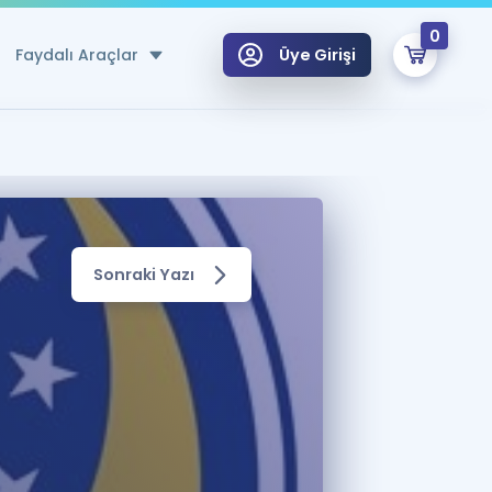
0
Faydalı Araçlar
Üye Girişi
klar
n Ücretsiz Kaynaklar
 için Özel Sözlük
Sonraki Yazı
Sepetin Şu An Boş.
ma
uan Hesaplama Aracı
i Hoca ile seni sınava hazırlayacak onlarca eğitim seni bekliyor!
Şifremi Hatırlamıyorum
GİRİŞ YAP
azırlananlar için Öneriler
kvimi
ÜYE DEĞİLİM
arı Tek Takvimde