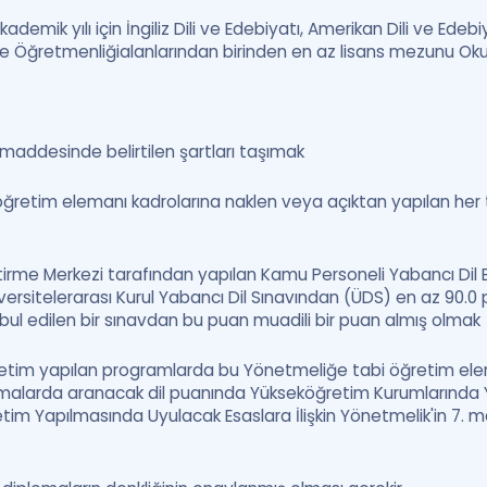
demik yılı için İngiliz Dili ve Edebiyatı, Amerikan Dili ve Edebi
gilizce Öğretmenliğialanlarından birinden en az lisans mezunu O
i maddesinde belirtilen şartları taşımak
öğretim elemanı kadrolarına naklen veya açıktan yapılan her
rme Merkezi tarafından yapılan Kamu Personeli Yabancı Dil Bi
rsitelerarası Kurul Yabancı Dil Sınavından (ÜDS) en az 90.0 
ul edilen bir sınavdan bu puan muadili bir puan almış olmak
retim yapılan programlarda bu Yönetmeliğe tabi öğretim ele
malarda aranacak dil puanında Yükseköğretim Kurumlarında Y
tim Yapılmasında Uyulacak Esaslara İlişkin Yönetmelik'in 7. ma