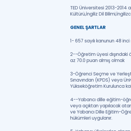
TED Üniversitesi 2013-2014 aka
Kültürü,İngiliz Dil Bilimi,İn
GENEL ŞARTLAR
1- 657 sayılı kanunun 48 inc
2--Öğretim üyesi dışındaki 
az 70.0 puan almış olmak
3-Öğrenci Seçme ve Yerleşti
Sınavından (KPDS) veya Ünive
Yükseköğretim Kurulunca kab
4--Yabancı dille eğitim-öğ
veya açıktan yapılacak ata
ve Yabancı Dille Eğitim-Öğre
hükümleri uygulanır.