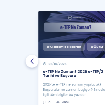
#Akademik Haberler
#ÖSYM
22/10/2025
 Zaman
e-TEP Ne Zaman? 2025 e-TEP/2
e-TEP/2
Tarihi ve Başvuru
 sınavı 2025 e-
2025’te e-TEP ne zaman yapılacak?
 bekleniyor! Peki
Başvurular ne zaman başlıyor? Sınavl
man açıklanacak?
ilgili tüm bilgiler bu yazıda!
0
4654