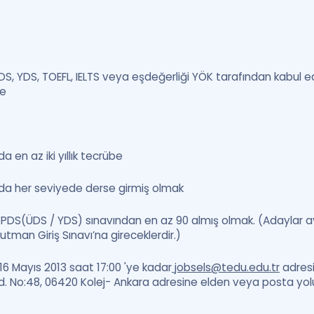
,ÜDS, YDS, TOEFL, IELTS veya eşdeğerliği YÖK tarafından kabul e
ge
 en az iki yıllık tecrübe
da her seviyede derse girmiş olmak
KPDS(ÜDS / YDS) sınavından en az 90 almış olmak. (Adaylar ayr
tman Giriş Sınavı’na gireceklerdir.)
 16 Mayıs 2013 saat 17:00 'ye kadar
jobsels@tedu.edu.tr
adresi
d. No:48, 06420 Kolej- Ankara adresine elden veya posta yolu 