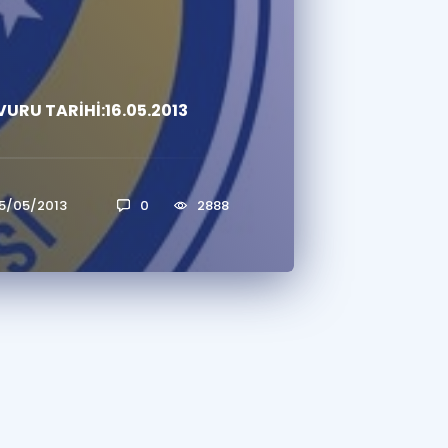
a Özel Fırsatlar
RU TARİHİ:16.05.2013
ınavlarla İlgili Haberler
er
 ve Konu Anlatımı
15/05/2013
0
2888