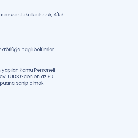
masında kullanılacak, 4'lük
ektörlüğe bağlı bölümler
n yapılan Kamu Personeli
Sınavı (ÜDS)?den en az 80
r puana sahip olmak