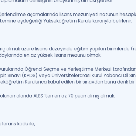
diplomaların denkliğinin onaylanmış olması gerekir
erlendirme aşamalarında lisans mezuniyeti notunun hesaplan
stemine eşdeğerliği Yükseköğretim Kurulu kararıyla belirlenir.
riç olmak üzere lisans düzeyinde eğitim yapılan birimlerde (r
aylarında en az yüksek lisans mezunu olmak.
vurularında Öğrenci Seçme ve Yerleştirme Merkezi tarafında
espit Sınavı (KPDS) veya Üniversitelerarası Kurul Yabancı Dil 
seköğretim Kurulunca kabul edilen bir sınavdan buna denk bi
olunan alanda ALES ‘ten en az 70 puan almış olmak.
ferans kodu ile,