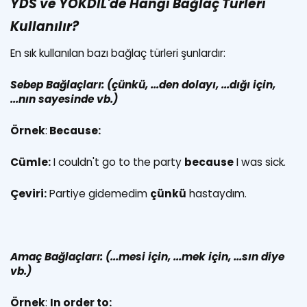
YDS ve YÖKDİL'de Hangi Bağlaç Türleri
Kullanılır?
En sık kullanılan bazı bağlaç türleri şunlardır:
Sebep Bağlaçları:
(çünkü, ...den dolayı, ...dığı için,
...nın sayesinde vb.)
Örnek
:
Because:
Cümle:
I couldn't go to the party
because
I was sick.
Çeviri:
Partiye gidemedim
çünkü
hastaydım.
Amaç Bağlaçları: (...mesi için, ...mek için, ...sın diye
vb.)
Örnek
:
In order to: