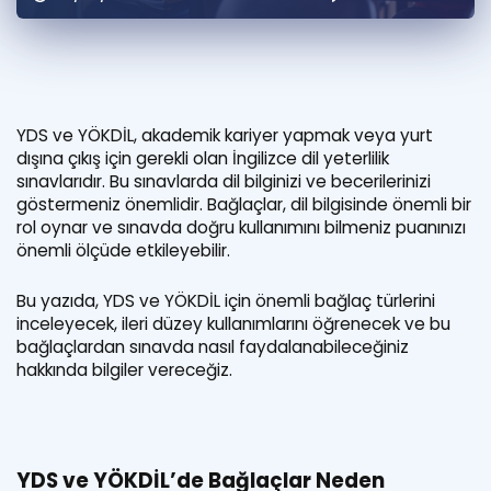
Puan Hesaplama
Rehberlik Aracı
ÖSYM Sınav Takvimi
YDS ve YÖKDİL, akademik kariyer yapmak veya yurt
dışına çıkış için gerekli olan İngilizce dil yeterlilik
Kampanyalar
sınavlarıdır. Bu sınavlarda dil bilginizi ve becerilerinizi
göstermeniz önemlidir. Bağlaçlar, dil bilgisinde önemli bir
Blog
rol oynar ve sınavda doğru kullanımını bilmeniz puanınızı
önemli ölçüde etkileyebilir.
İngilizce Gramer
Bu yazıda, YDS ve YÖKDİL için önemli bağlaç türlerini
inceleyecek, ileri düzey kullanımlarını öğrenecek ve bu
bağlaçlardan sınavda nasıl faydalanabileceğiniz
hakkında bilgiler vereceğiz.
YDS ve YÖKDİL’de Bağlaçlar Neden