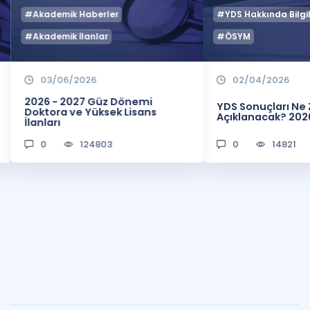
#Akademik Haberler
#YDS Hakkında Bilgil
#Akademik İlanlar
#ÖSYM
03/06/2026
02/04/2026
2026 - 2027 Güz Dönemi
YDS Sonuçları N
Doktora ve Yüksek Lisans
Açıklanacak? 202
İlanları
0
124803
0
14821