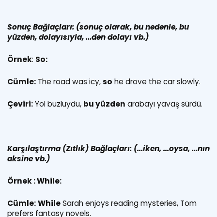
Sonuç Bağlaçları:
(
sonuç olarak, bu nedenle, bu
yüzden, dolayısıyla, ...den dolayı vb.)
Örnek
:
So:
Cümle:
The road was icy,
so
he drove the car slowly.
Çeviri:
Yol buzluydu,
bu yüzden
arabayı yavaş sürdü.
Karşılaştırma (Zıtlık) Bağlaçları: (...iken, ...oysa, ...nın
aksine vb.)
Örnek : While:
Cümle:
While
Sarah enjoys reading mysteries, Tom
prefers fantasy novels.