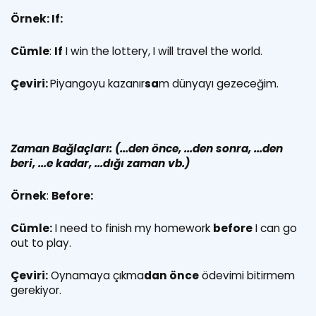
Örnek: If:
Cümle
:
If
I win the lottery, I will travel the world.
Çeviri:
Piyangoyu kazanır
sa
m dünyayı gezeceğim.
Zaman Bağlaçları: (...den önce, ...den sonra, ...den
beri, ...e kadar, ...dığı zaman vb.)
Örnek
:
Before:
Cümle:
I need to finish my homework
before
I can go
out to play.
Çeviri:
Oynamaya çıkma
dan önce
ödevimi bitirmem
gerekiyor.