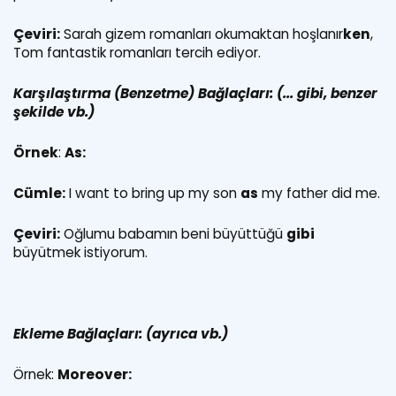
Çeviri:
Sarah gizem romanları okumaktan hoşlanır
ken
,
Tom fantastik romanları tercih ediyor.
Karşılaştırma (Benzetme) Bağlaçları: (... gibi, benzer
şekilde vb.)
Örnek
:
As:
Cümle:
I want to bring up my son
as
my father did me.
Çeviri:
Oğlumu babamın beni büyüttüğü
gibi
büyütmek istiyorum.
Ekleme Bağlaçları: (ayrıca vb.)
Örnek
:
Moreover: