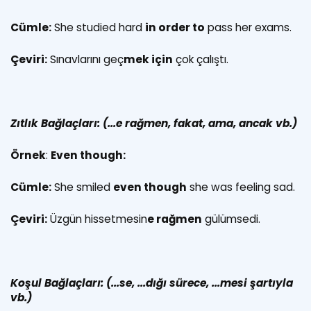
Cümle:
She studied hard
in order to
pass her exams.
Çeviri:
Sınavlarını geç
mek için
çok çalıştı.
Zıtlık Bağlaçları: (...e rağmen, fakat, ama, ancak vb.)
Örnek
:
Even though:
Cümle:
She smiled
even though
she was feeling sad.
Çeviri:
Üzgün hissetmesin
e rağmen
gülümsedi.
Koşul Bağlaçları:
(...se, ...dığı sürece, ...mesi şartıyla
vb.)