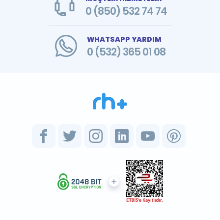
0 (850) 532 74 74
WHATSAPP YARDIM
0 (532) 365 01 08