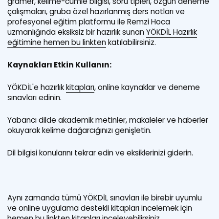
gramer, kelime-cümle bilgisi, soru tipleri, özgün deneme
çalışmaları, gruba özel hazırlanmış ders notları ve
profesyonel eğitim platformu ile Remzi Hoca
uzmanlığında eksiksiz bir hazırlık sunan
YÖKDİL Hazırlık
eğitimine hemen bu linkten
katılabilirsiniz.
Kaynakları Etkin Kullanın:
YÖKDİL'e hazırlık
kitapları
, online kaynaklar ve deneme
sınavları edinin.
Yabancı dilde akademik metinler, makaleler ve haberler
okuyarak kelime dağarcığınızı genişletin.
Dil bilgisi konularını tekrar edin ve eksiklerinizi giderin.
Aynı zamanda tümü YÖKDİL sınavları ile birebir uyumlu
ve online uygulama destekli kitapları incelemek için
hemen bu linkten kitapları inceleyebilirsiniz.