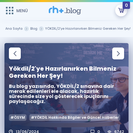
0
MENÜ
MENÜ
Üye Girişi
Ana Sayfa
Blog
YÖKDİL/2'ye Hazırlanırken Bilmeniz Gereken Her Şey!
Online Dersler
Sepetin Şu An Boş.
Çalışma Paketleri
Remzi Hoca ile seni sınava hazırlayacak onlarca eğitim seni
bekliyor!
Yökdil/2'ye Hazırlanırken Bilmeniz
Kitaplar ve Kaynaklar
GİRİŞ YAP
Gereken Her Şey!
Katılımcı Görüşleri
Şifremi Hatırlamıyorum
Bu blog yazısında, YÖKDİL/2 sınavına dair
merak edilenleri ele alacak, hazırlık
sürecinde size yol gösterecek ipuçlarını
ÜYE DEĞİLİM
Faydalı Araçlar
paylaşacağız.
Ücretsiz Kaynaklar
Blog
İngilizce Gramer
#ÖSYM
#YÖKDİL Hakkında Bilgiler ve Güncel Haberler
Hakkımızda
Kariyer
Sözlük
Soru & Cevap
İletişim
13/06/2024
0
6742