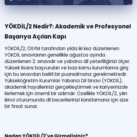
Puan Hesaplama
Rehberlik Aracı
YÖKDİL/2 Nedir?:
Akademik ve Profesyonel
ÖSYM Sınav Takvimi
Başarıya Açılan Kapı
Kampanyalar
YÖKDİL/2, ÖSYM tarafından yılda iki kez düzenlenen
YÖKDİL sınavlarının genellikle ağustos ayında
Blog
düzenlenen 2. sınavıdır ve yabancı dil yeterliliğinizi ölçer.
Yüksek lisans başvuruları ve bazı kamu kurumlarına giriş
İngilizce Gramer
için bu sınavdan belirli bir puanıalmanız gerekmektedir.
Yükseköğretim Kurumları Yabancı Dil Sınavı (YÖKDİL),
akademik hayallerinizi gerçekleştirmek ve kariyerinizde
ilerlemek için önemli bir adımdır. Özellikle YÖKDİL/2, yılın
ikinci oturumunda dil becerilerinizi kanıtlamanız için size
bir fırsat sunar.
Neden YÖKDİL/2'ye Girmelisiniz?