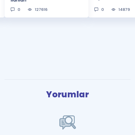
0
127616
0
14879
Yorumlar