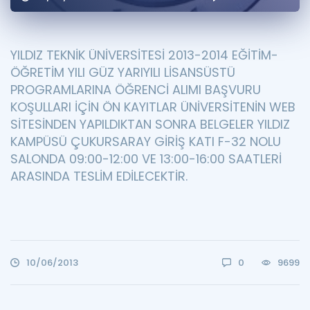
Puan Hesaplama
Rehberlik Aracı
YILDIZ TEKNİK ÜNİVERSİTESİ 2013-2014 EĞİTİM-
ÖĞRETİM YILI GÜZ YARIYILI LİSANSÜSTÜ
ÖSYM Sınav Takvimi
PROGRAMLARINA ÖĞRENCİ ALIMI
BAŞVURU
Kampanyalar
KOŞULLARI İÇİN
ÖN KAYITLAR ÜNİVERSİTENİN WEB
SİTESİNDEN YAPILDIKTAN SONRA BELGELER YILDIZ
Blog
KAMPÜSÜ ÇUKURSARAY GİRİŞ KATI F-32 NOLU
SALONDA 09:00-12:00 VE 13:00-16:00 SAATLERİ
İngilizce Gramer
ARASINDA TESLİM EDİLECEKTİR.
10/06/2013
0
9699