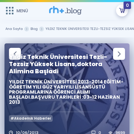
0
MENÜ
MENÜ
Üye Girişi
Ana Sayfa
Blog
YILDIZ TEKNİK ÜNİVERSİTESİ TEZLİ-TEZSİZ YÜKSEK LİS
Online Dersler
Sepetin Şu An Boş.
Çalışma Paketleri
Yildiz Teknik Üniversitesi Tezli-
Remzi Hoca ile seni sınava hazırlayacak onlarca eğitim seni
bekliyor!
Tezsiz Yüksek Lisans,doktora
Kitaplar ve Kaynaklar
GİRİŞ YAP
Alimina Başladi
YILDIZ TEKNİK ÜNİVERSİTESİ 2013-2014 EĞİTİM-
Katılımcı Görüşleri
Şifremi Hatırlamıyorum
ÖĞRETİM YILI GÜZ YARIYILI LİSANSÜSTÜ
PROGRAMLARINA ÖĞRENCİ ALIMI
BAŞLADI.BAŞVURU TARİHLERİ :03-12 HAZİRAN
ÜYE DEĞİLİM
Faydalı Araçlar
2013
Ücretsiz Kaynaklar
Blog
İngilizce Gramer
#Akademik Haberler
Hakkımızda
Kariyer
Sözlük
Soru & Cevap
İletişim
10/06/2013
0
9699