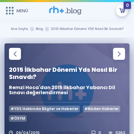
0
MENÜ
MENÜ
Üye Girişi
Ana Sayfa
Blog
2015 İlkbahar Dönemi YDS Nasıl Bir Sınavdı?
Online Dersler
Sepetin Şu An Boş.
Çalışma Paketleri
Remzi Hoca ile seni sınava hazırlayacak onlarca eğitim seni
bekliyor!
2015 İlkbahar Dönemi Yds Nasıl Bir
Kitaplar ve Kaynaklar
GİRİŞ YAP
Sınavdı?
Katılımcı Görüşleri
Şifremi Hatırlamıyorum
Remzi Hoca'dan 2015 İlkbahar Yabancı Dil
Sınavı değerlendirmesi
ÜYE DEĞİLİM
Faydalı Araçlar
#YDS Hakkında Bilgiler ve Haberler
#Bizden Haberler
Ücretsiz Kaynaklar
Blog
İngilizce Gramer
#ÖSYM
Hakkımızda
Kariyer
Sözlük
Soru & Cevap
İletişim
06/04/2015
0
5363