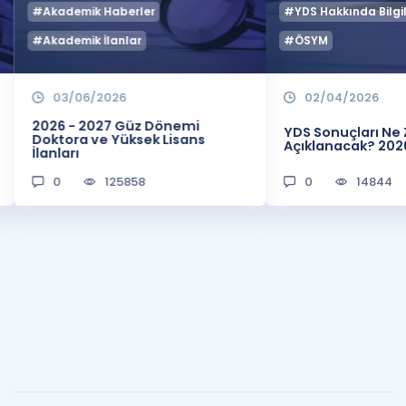
#Akademik Haberler
#YDS Hakkında Bilgil
#Akademik İlanlar
#ÖSYM
03/06/2026
02/04/2026
2026 - 2027 Güz Dönemi
YDS Sonuçları N
Doktora ve Yüksek Lisans
Açıklanacak? 202
İlanları
0
125858
0
14844