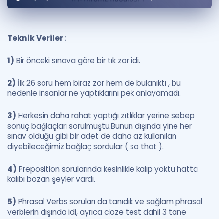
Puan Hesaplama
Rehberlik Aracı
Teknik Veriler :
ÖSYM Sınav Takvimi
1)
Bir önceki sınava göre bir tık zor idi.
Kampanyalar
2)
İlk 26 soru hem biraz zor hem de bulanıktı , bu
nedenle insanlar ne yaptıklarını pek anlayamadı.
Blog
3)
Herkesin daha rahat yaptığı zıtlıklar yerine sebep
İngilizce Gramer
sonuç bağlaçları sorulmuştu.Bunun dışında yine her
sınav olduğu gibi bir adet de daha az kullanılan
diyebileceğimiz bağlaç sordular ( so that ).
4)
Preposition sorularında kesinlikle kalıp yoktu hatta
kalıbı bozan şeyler vardı.
5)
Phrasal Verbs soruları da tanıdık ve sağlam phrasal
verblerin dışında idi, ayrıca cloze test dahil 3 tane