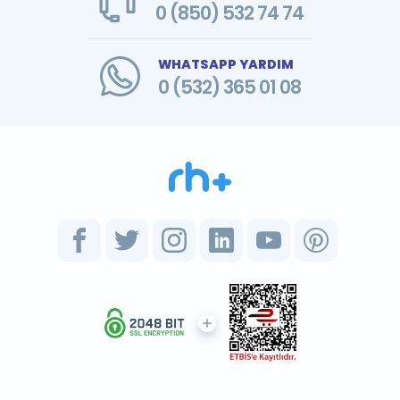
0 (850) 532 74 74
WHATSAPP YARDIM
0 (532) 365 01 08