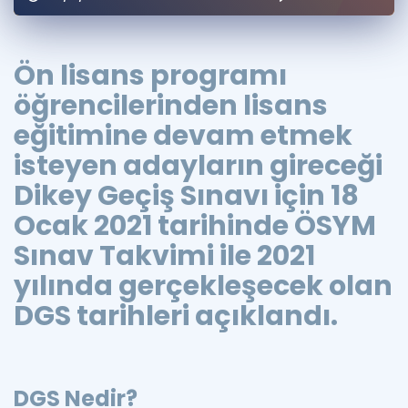
Puan Hesaplama
Rehberlik Aracı
Ön lisans programı
öğrencilerinden lisans
ÖSYM Sınav Takvimi
eğitimine devam etmek
Kampanyalar
isteyen adayların gireceği
Blog
Dikey Geçiş Sınavı için 18
Ocak 2021 tarihinde ÖSYM
İngilizce Gramer
Sınav Takvimi ile 2021
yılında gerçekleşecek olan
DGS tarihleri açıklandı.
DGS Nedir?