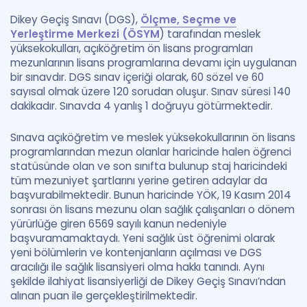
Dikey Geçiş Sınavı (DGS),
Ölçme, Seçme ve
Yerleştirme Merkezi (ÖSYM
) tarafından meslek
yüksekokulları, açıköğretim ön lisans programları
mezunlarının lisans programlarına devamı için uygulanan
bir sınavdır. DGS sınav içeriği olarak, 60 sözel ve 60
sayısal olmak üzere 120 sorudan oluşur. Sınav süresi 140
dakikadır. Sınavda 4 yanlış 1 doğruyu götürmektedir.
Sınava açıköğretim ve meslek yüksekokullarının ön lisans
programlarından mezun olanlar haricinde halen öğrenci
statüsünde olan ve son sınıfta bulunup staj haricindeki
tüm mezuniyet şartlarını yerine getiren adaylar da
başvurabilmektedir. Bunun haricinde YÖK, 19 Kasım 2014
sonrası ön lisans mezunu olan sağlık çalışanları o dönem
yürürlüğe giren 6569 sayılı kanun nedeniyle
başvuramamaktaydı. Yeni sağlık üst öğrenimi olarak
yeni bölümlerin ve kontenjanların açılması ve DGS
aracılığı ile sağlık lisansiyeri olma hakkı tanındı. Aynı
şekilde ilahiyat lisansiyerliği de Dikey Geçiş Sınavı’ndan
alınan puan ile gerçekleştirilmektedir.