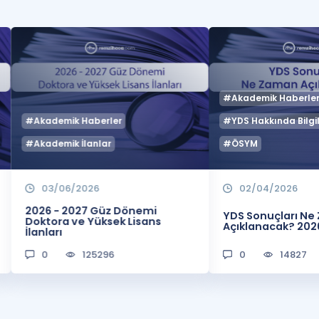
#Akademik Haberle
#Akademik Haberler
#YDS Hakkında Bilgil
#Akademik İlanlar
#ÖSYM
03/06/2026
02/04/2026
2026 - 2027 Güz Dönemi
YDS Sonuçları N
Doktora ve Yüksek Lisans
Açıklanacak? 202
İlanları
0
125296
0
14827