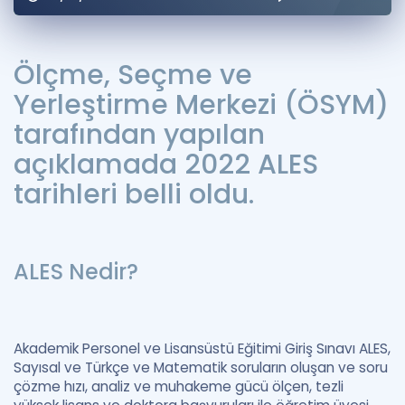
Puan Hesaplama
Rehberlik Aracı
Ölçme, Seçme ve
Yerleştirme Merkezi (ÖSYM)
ÖSYM Sınav Takvimi
tarafından yapılan
Kampanyalar
açıklamada 2022 ALES
Blog
tarihleri belli oldu.
İngilizce Gramer
ALES Nedir?
Akademik Personel ve Lisansüstü Eğitimi Giriş Sınavı ALES,
Sayısal ve Türkçe ve Matematik soruların oluşan ve soru
çözme hızı, analiz ve muhakeme gücü ölçen, tezli