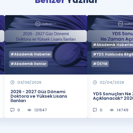
Benzer
Yazılar
#Akademik Haberle
#Akademik Haberler
#YDS Hakkında Bilgil
#Akademik İlanlar
#ÖSYM
03/06/2026
02/04/2026
2026 - 2027 Güz Dönemi
YDS Sonuçları N
Doktora ve Yüksek Lisans
Açıklanacak? 202
İlanları
0
121547
0
14749