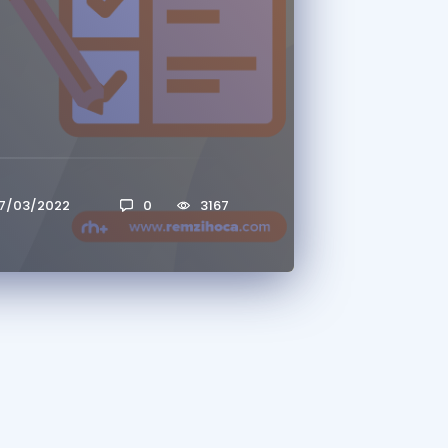
a Özel Fırsatlar
ınavlarla İlgili Haberler
er
 ve Konu Anlatımı
7/03/2022
0
3167