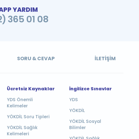
PP YARDIM
2) 365 01 08
SORU & CEVAP
İLETIŞIM
Ücretsiz Kaynaklar
İngilizce Sınavlar
YDS Önemli
YDS
Kelimeler
YÖKDİL
YÖKDİL Soru Tipleri
YÖKDİL Sosyal
YÖKDİL Sağlık
Bilimler
Kelimeleri
YÖKDİL Sağlık