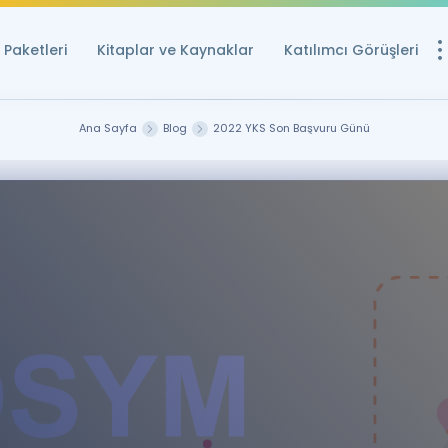
Paketleri
Kitaplar ve Kaynaklar
Katılımcı Görüşleri
Ücretsiz Kayna
Ana Sayfa
Blog
2022 YKS Son Başvuru Günü
YDS ve YÖKDİL içi
Sözlük
İngilizce Sınavları
Puan Hesapla
YDS ve YÖKDİL P
Remz
Rehberlik Aracı
YDS ve YÖKDİL'e H
ÖSYM Sınav Ta
Tüm ÖSYM Sınavl