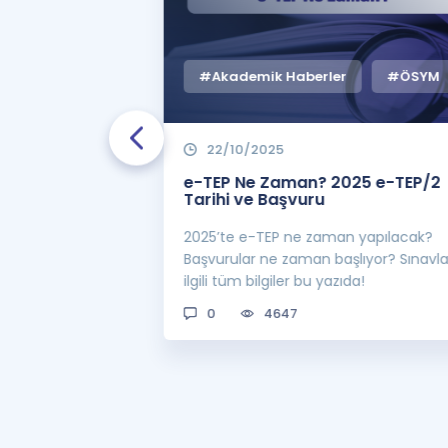
#Akademik Haberler
#ÖSYM
22/10/2025
 Zaman
e-TEP Ne Zaman? 2025 e-TEP/2
e-TEP/2
Tarihi ve Başvuru
 sınavı 2025 e-
2025’te e-TEP ne zaman yapılacak?
 bekleniyor! Peki
Başvurular ne zaman başlıyor? Sınavl
man açıklanacak?
ilgili tüm bilgiler bu yazıda!
0
4647