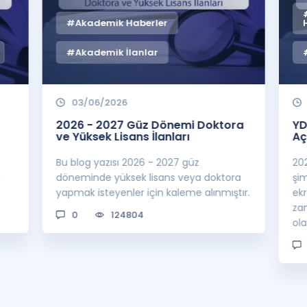
#Akademik Haberler
#Akademik İlanlar
03/06/2026
2026 - 2027 Güz Dönemi Doktora
YD
ve Yüksek Lisans İlanları
Aç
Bu blog yazısı 2026 - 2027 güz
20
a
döneminde yüksek lisans veya doktora
şi
yapmak isteyenler için kaleme alınmıştır.
ek
za
0
124804
ol