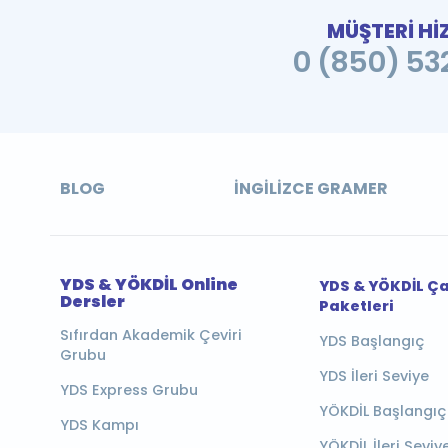
MÜŞTERİ Hİ
0 (850) 532
BLOG
İNGILIZCE GRAMER
YDS & YÖKDİL Online
YDS & YÖKDİL Ç
Dersler
Paketleri
Sıfırdan Akademik Çeviri
YDS Başlangıç
Grubu
YDS İleri Seviye
YDS Express Grubu
YÖKDİL Başlangıç
YDS Kampı
YÖKDİL İleri Seviy