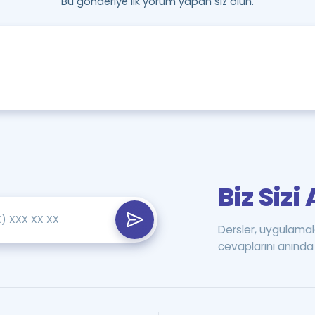
Bu gönderiye ilk yorum yapan siz olun.
Biz Siz
Dersler, uygulamal
cevaplarını anında 