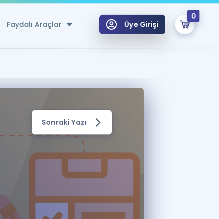
0
Faydalı Araçlar
Üye Girişi
klar
n Ücretsiz Kaynaklar
 için Özel Sözlük
Sonraki Yazı
Sepetin Şu An Boş.
ma
uan Hesaplama Aracı
i Hoca ile seni sınava hazırlayacak onlarca eğitim seni bekliyor!
Şifremi Hatırlamıyorum
GİRİŞ YAP
azırlananlar için Öneriler
kvimi
ÜYE DEĞİLİM
arı Tek Takvimde