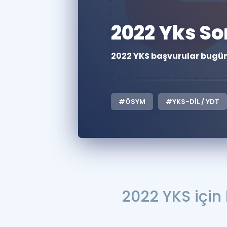
2022 Yks S
2022 YKS başvurular bugün
#ÖSYM
#YKS-DİL / YDT
2022 YKS için