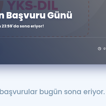
Kampanyalar
on Başvuru Günü
Eğitim ve Kitaplar
Blog
 23:59'da sona eriyor!
YDS - YÖKDİL Tüm S
İngilizce Gram
İngilizce Gramer
0
 başvurular bugün sona eriyor.