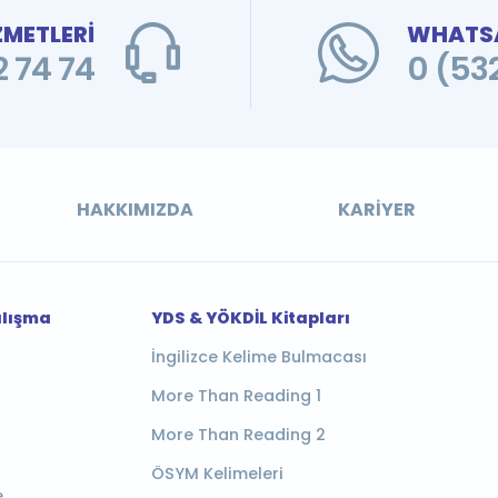
ZMETLERİ
WHATSA
 74 74
0 (53
HAKKIMIZDA
KARIYER
alışma
YDS & YÖKDİL Kitapları
İngilizce Kelime Bulmacası
More Than Reading 1
More Than Reading 2
ÖSYM Kelimeleri
e