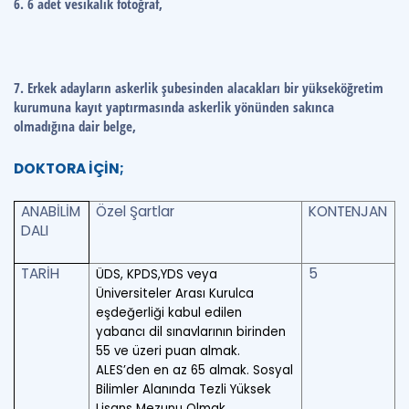
6. 6 adet vesikalık fotoğraf,
7. Erkek adayların askerlik şubesinden alacakları bir yükseköğretim
kurumuna kayıt yaptırmasında askerlik yönünden sakınca
olmadığına dair belge,
DOKTORA İÇİN;
ANABİLİM
Özel Şartlar
KONTENJAN
DALI
TARİH
5
ÜDS, KPDS,YDS veya
Üniversiteler Arası Kurulca
eşdeğerliği kabul edilen
yabancı dil sınavlarının birinden
55 ve üzeri puan almak.
ALES’den en az 65 almak.
Sosyal
Bilimler Alanında Tezli Yüksek
Lisans Mezunu Olmak