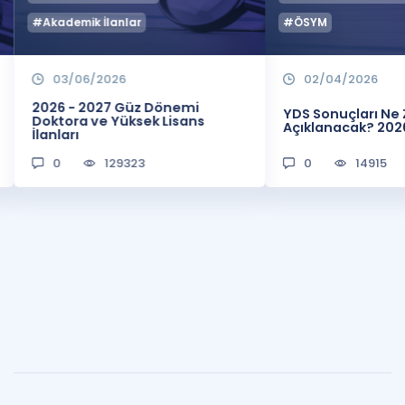
#Akademik İlanlar
#ÖSYM
03/06/2026
02/04/2026
2026 - 2027 Güz Dönemi
YDS Sonuçları N
Doktora ve Yüksek Lisans
Açıklanacak? 202
İlanları
0
129323
0
14915