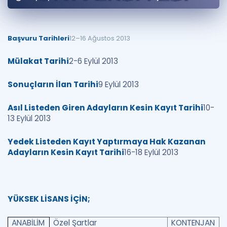
Puan Hesaplama
Rehberlik Aracı
Başvuru Tarihleri
12–16 Ağustos 2013
ÖSYM Sınav Takvimi
Mülakat Tarihi
2-6 Eylül 2013
Kampanyalar
Sonuçların İlan Tarihi
9 Eylül 2013
Blog
Asıl Listeden Giren Adayların Kesin Kayıt Tarihi
10-
13 Eylül 2013
İngilizce Gramer
Yedek Listeden Kayıt Yaptırmaya Hak Kazanan
Adayların Kesin Kayıt Tarihi
16-18 Eylül 2013
YÜKSEK LİSANS İÇİN;
ANABİLİM
Özel Şartlar
KONTENJAN