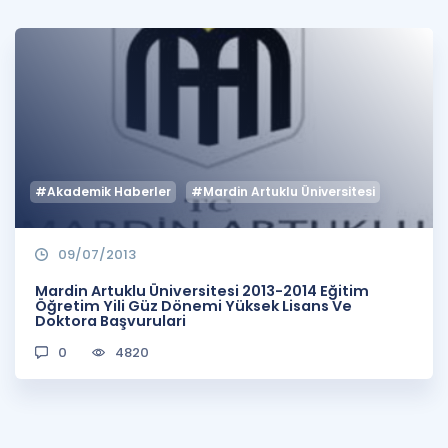
Puan Hesaplama
Rehberlik Aracı
ÖSYM Sınav Takvimi
Kampanyalar
#Akademik Haberler
#Mardin Artuklu Üniversitesi
Blog
İngilizce Gramer
09/07/2013
Mardin Artuklu Üniversitesi 2013-2014 Eğitim
Öğretim Yili Güz Dönemi Yüksek Lisans Ve
Doktora Başvurulari
0
4820