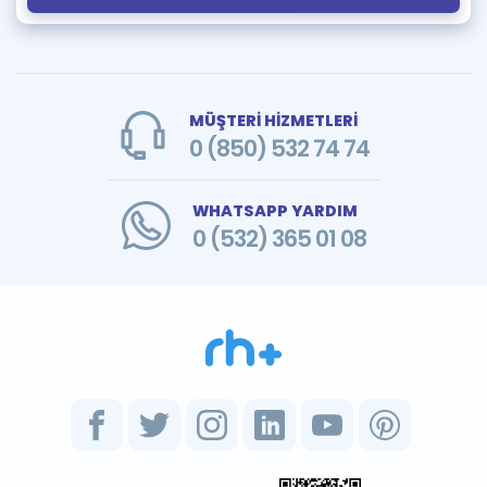
MÜŞTERİ HİZMETLERİ
0 (850) 532 74 74
WHATSAPP YARDIM
0 (532) 365 01 08