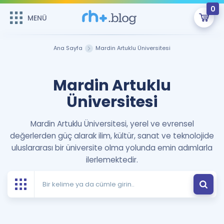
0
MENÜ
MENÜ
Üye Girişi
Ana Sayfa
Mardin Artuklu Üniversitesi
Online Dersler
Sepetin Şu An Boş.
Mardin Artuklu
Çalışma Paketleri
Remzi Hoca ile seni sınava hazırlayacak onlarca eğitim seni
Üniversitesi
bekliyor!
Kitaplar ve Kaynaklar
GİRİŞ YAP
Mardin Artuklu Üniversitesi, yerel ve evrensel
değerlerden güç alarak ilim, kültür, sanat ve teknolojide
Katılımcı Görüşleri
Şifremi Hatırlamıyorum
uluslararası bir üniversite olma yolunda emin adımlarla
ilerlemektedir.
ÜYE DEĞİLİM
Faydalı Araçlar
Ücretsiz Kaynaklar
Blog
İngilizce Gramer
Hakkımızda
Kariyer
Sözlük
Soru & Cevap
İletişim