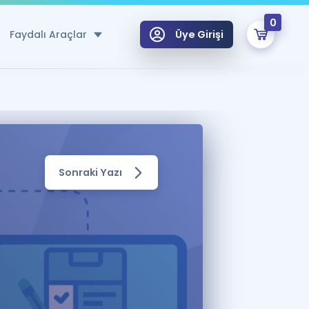
0
Faydalı Araçlar
Üye Girişi
klar
n Ücretsiz Kaynaklar
 için Özel Sözlük
Sonraki Yazı
Sepetin Şu An Boş.
ma
uan Hesaplama Aracı
i Hoca ile seni sınava hazırlayacak onlarca eğitim seni bekliyor!
Şifremi Hatırlamıyorum
GİRİŞ YAP
azırlananlar için Öneriler
kvimi
ÜYE DEĞİLİM
arı Tek Takvimde