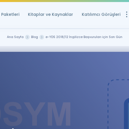
Paketleri
Kitaplar ve Kaynaklar
Katılımcı Görüşleri
Ücretsiz Kayna
Ana Sayfa
Blog
e-YDS 2018/12 İngilizce Başvuruları için Son Gün
YDS ve YÖKDİL içi
Sözlük
İngilizce Sınavları
Puan Hesapla
YDS ve YÖKDİL P
Remz
Rehberlik Aracı
YDS ve YÖKDİL'e H
ÖSYM Sınav Ta
Tüm ÖSYM Sınavl