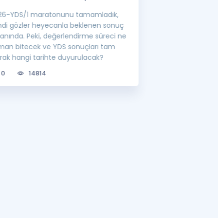
26-YDS/1 maratonunu tamamladık,
YÖK'ün belirlediği
mdi gözler heyecanla beklenen sonuç
görevlisi atamalar
ranında. Peki, değerlendirme süreci ne
lisansüstü eğitim 
man bitecek ve YDS sonuçları tam
bilgileri sizler için
arak hangi tarihte duyurulacak?
0
6712
0
14814