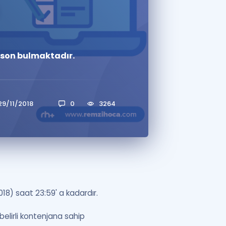
a Özel Fırsatlar
e son bulmaktadır.
ınavlarla İlgili Haberler
er
 ve Konu Anlatımı
29/11/2018
0
3264
18) saat 23:59' a kadardır.
elirli kontenjana sahip