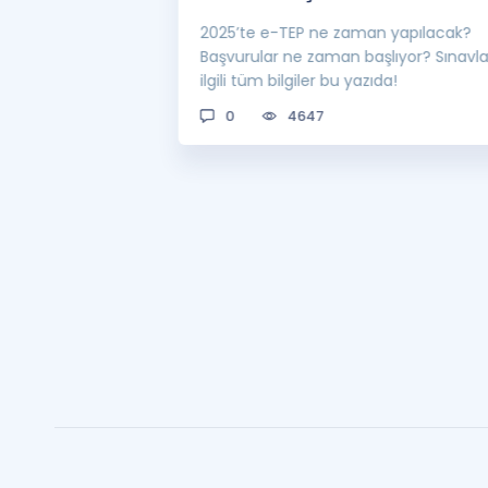
 sınavı 2025 e-
2025’te e-TEP ne zaman yapılacak?
 bekleniyor! Peki
Başvurular ne zaman başlıyor? Sınavl
man açıklanacak?
ilgili tüm bilgiler bu yazıda!
0
4647