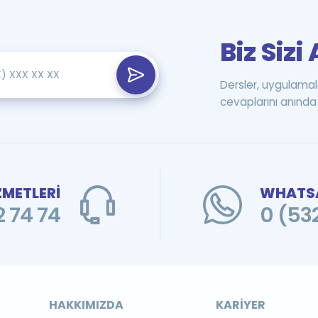
Biz Siz
Dersler, uygulamal
cevaplarını anında 
ZMETLERİ
WHATSA
 74 74
0 (53
HAKKIMIZDA
KARIYER