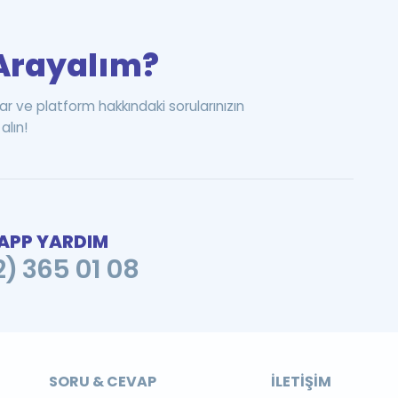
i Arayalım?
ar ve platform hakkındaki sorularınızın
alın!
PP YARDIM
2) 365 01 08
SORU & CEVAP
İLETIŞIM