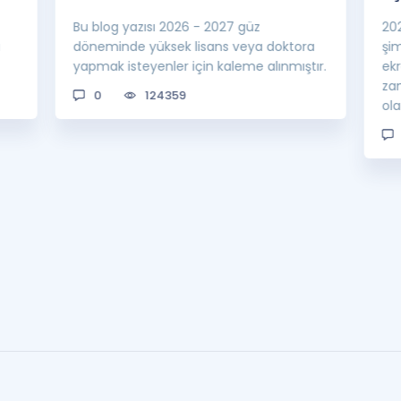
Bu blog yazısı 2026 - 2027 güz
20
a
döneminde yüksek lisans veya doktora
şi
yapmak isteyenler için kaleme alınmıştır.
ek
za
0
124359
ol