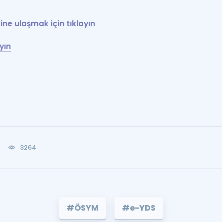
ine ulaşmak için tıklayın
yın
3264
#ÖSYM
#e-YDS