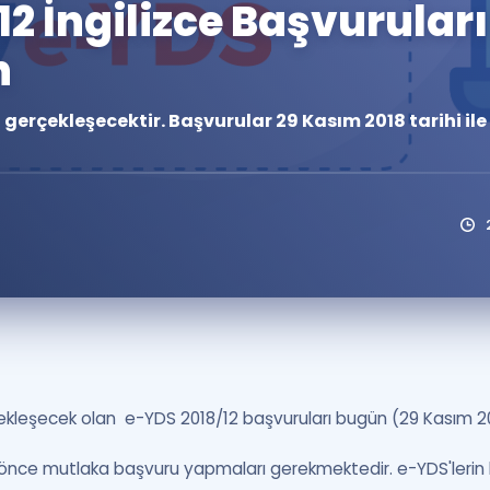
12 İngilizce Başvuruları
Kampanyalar
n
Eğitim ve Kitaplar
Blog
a gerçekleşecektir. Başvurular 29 Kasım 2018 tarihi il
YDS - YÖKDİL Tüm S
İngilizce Gram
İngilizce Gramer
çekleşecek olan e-YDS 2018/12 başvuruları bugün (29 Kasım 20
 önce mutlaka başvuru yapmaları gerekmektedir. e-YDS'lerin b