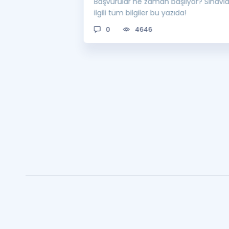
 bekleniyor! Peki
Başvurular ne zaman başlıyor? Sınavl
man açıklanacak?
ilgili tüm bilgiler bu yazıda!
0
4646