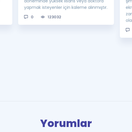
a
döneminde yüksek lisans veya doktora
şi
yapmak isteyenler için kaleme alınmıştır.
ek
za
0
123032
ol
Yorumlar