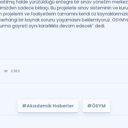
natılmış halde yürütüldüğü entegre bir sınav yönetim merkezi
imizden sadece birkaçı. Bu projelerle sınav sisteminin ve kurum
projelerini ve faaliyetlerin tamamını kendi öz kaynaklarımız
 herhangi bir kaynak sorunu yaşamasını beklemiyoruz. ÖSYM’nin 
şturma gayreti aynı kararlılıkla devam edecek” dedi.
2363
#Akademik Haberler
#ÖSYM