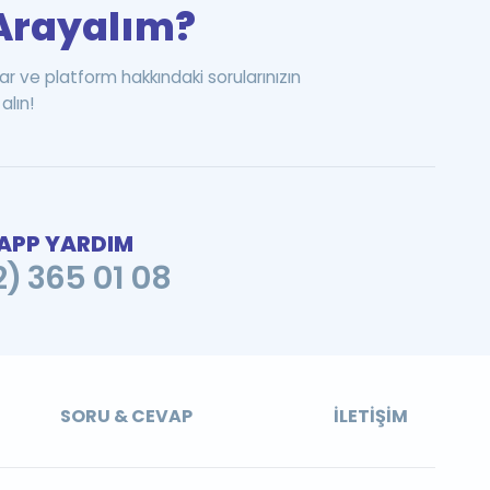
i Arayalım?
ar ve platform hakkındaki sorularınızın
alın!
PP YARDIM
2) 365 01 08
SORU & CEVAP
İLETIŞIM