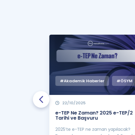
#Akademik Haberler
#ÖSYM
22/10/2025
 Zaman
e-TEP Ne Zaman? 2025 e-TEP/2
e-TEP/2
Tarihi ve Başvuru
 sınavı 2025 e-
2025’te e-TEP ne zaman yapılacak?