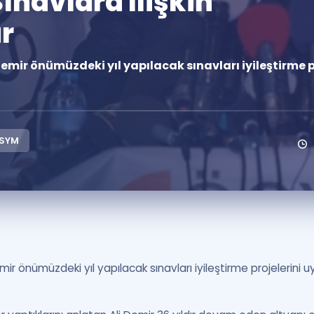
ınavlara Ilişkin
Kampanyalar
r
Eğitim ve Kitaplar
 Demir önümüzdeki yıl yapılacak sınavları iyileştirme
Blog
YDS - YÖKDİL Tüm S
İngilizce Gram
İngilizce Gramer
SYM
mir önümüzdeki yıl yapılacak sınavları iyileştirme projelerini