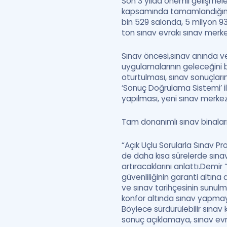
Son 3 yılda önemli gelişmeler
kapsamında tamamlandığını s
bin 529 salonda, 5 milyon 936
ton sınav evrakı sınav merkez
Sınav öncesi,sınav anında v
uygulamalarının geleceğini be
oturtulması, sınav sonuçlarını
‘Sonuç Doğrulama Sistemi’ il
yapılması, yeni sınav merkez
Tam donanımlı sınav binalar
“Açık Uçlu Sorularla Sınav Pr
de daha kısa sürelerde sınav 
artıracaklarını anlattı.Demi
güvenliliğinin garanti altına
ve sınav tarihçesinin sunulm
konfor altında sınav yapmayı
Böylece sürdürülebilir sına
sonuç açıklamaya, sınav ev