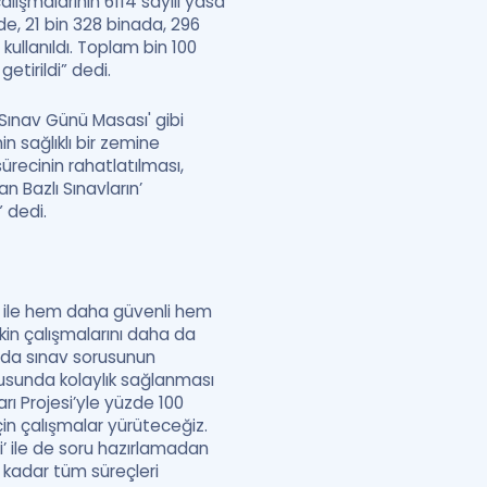
alışmalarının 6114 sayılı yasa
e, 21 bin 328 binada, 296
kullanıldı. Toplam bin 100
etirildi” dedi.
Sınav Günü Masası' gibi
n sağlıklı bir zemine
sürecinin rahatlatılması,
 Bazlı Sınavların’
 dedi.
si” ile hem daha güvenli hem
şkin çalışmalarını daha da
yıda sınav sorusunun
urusunda kolaylık sağlanması
rı Projesi’yle yüzde 100
in çalışmalar yürüteceğiz.
’ ile de soru hazırlamadan
kadar tüm süreçleri