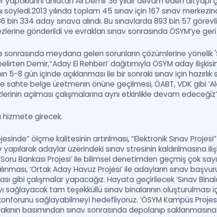
 yaptıklarını anlatan Ali Demir 36 yıldır devam eden altyapı ç
öyledi.2013 yılında toplam 45 sınav için 167 sınav merkezind
 bin 334 aday sınava alındı. Bu sınavlarda 893 bin 57 görevli 
lerine gönderildi ve evrakları sınav sonrasında ÖSYM’ye geri g
e sonrasında meydana gelen sorunların çözümlerine yönelik '
lirten Demir,“Aday El Rehberi’ dağıtımıyla ÖSYM aday ilişkisini
n 5-8 gün içinde açıklanması ile bir sonraki sınav için hazırlık 
e sahte belge üretmenin önüne geçilmesi, ÖABT, VDK gibi ‘Alan
lerinin açılması çalışmalarına aynı etkinlikle devam edeceğiz”
ı hizmete girecek.
ojesinde” ölçme kalitesinin artırılması, “Elektronik Sınav Proje
yapılarak adaylar üzerindeki sınav stresinin kaldırılmasına ili
r “Soru Bankası Projesi’ ile bilimsel denetimden geçmiş çok sa
 alınması, ‘Ortak Aday Havuz Projesi’ ile adayların sınav başv
ası gibi çalışmalar yapacağız. Hayata geçirilecek ‘Sınav Binala
 sağlayacak tam teşekküllü sınav binalarının oluşturulması iç
v konforunu sağlayabilmeyi hedefliyoruz. ‘ÖSYM Kampüs Projesi
rakının basımından sınav sonrasında depolanıp saklanmasına 