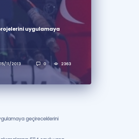
a Özel Fırsatlar
 projelerini uygulamaya
ınavlarla İlgili Haberler
er
 ve Konu Anlatımı
15/11/2013
0
2363
 uygulamaya geçireceklerini