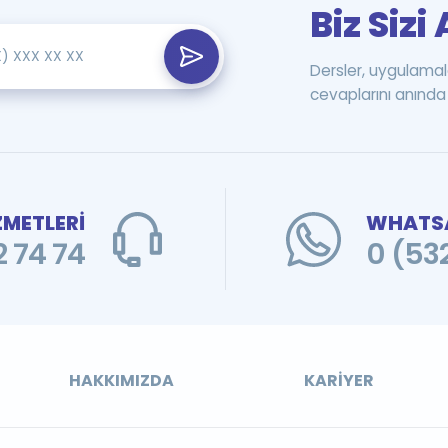
Biz Siz
Dersler, uygulamal
cevaplarını anında 
ZMETLERİ
WHATSA
 74 74
0 (53
HAKKIMIZDA
KARIYER