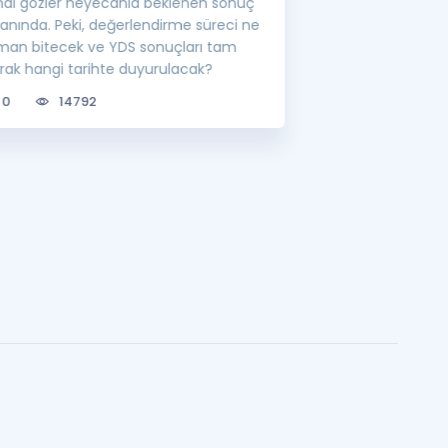
mdi gözler heyecanla beklenen sonuç
görevlisi atamalar
ranında. Peki, değerlendirme süreci ne
lisansüstü eğitim 
man bitecek ve YDS sonuçları tam
bilgileri sizler için
arak hangi tarihte duyurulacak?
0
6699
0
14792