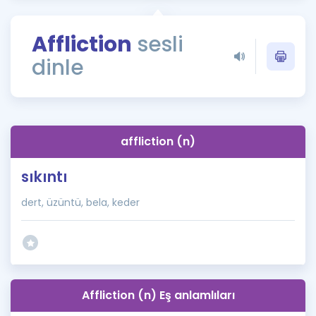
Puan Hesaplama
Affliction
sesli
Rehberlik Aracı
dinle
ÖSYM Sınav Takvimi
Kampanyalar
Blog
affliction (n)
İngilizce Gramer
sıkıntı
dert, üzüntü, bela, keder
Affliction (n) Eş anlamlıları