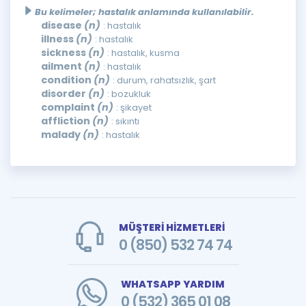
Bu kelimeler; hastalık anlamında kullanılabilir.
disease
(n)
: hastalık
illness
(n)
: hastalık
sickness
(n)
: hastalık, kusma
ailment
(n)
: hastalık
condition
(n)
: durum, rahatsızlık, şart
disorder
(n)
: bozukluk
complaint
(n)
: şikayet
affliction
(n)
: sıkıntı
malady
(n)
: hastalık
MÜŞTERİ HİZMETLERİ
0 (850) 532 74 74
WHATSAPP YARDIM
0 (532) 365 01 08