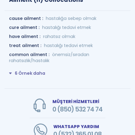
cause ailment :
hastalığa sebep olmak
cure ailment :
hastalığı tedavi etmek
have ailment :
rahatsız olmak
treat ailment :
hastalığı tedavi etmek
common ailment :
önemsiz/sıradan
rahatsızlık/hastalık
6 Örnek daha
MÜŞTERİ HİZMETLERİ
0 (850) 532 74 74
WHATSAPP YARDIM
0 (532) 365 01 08