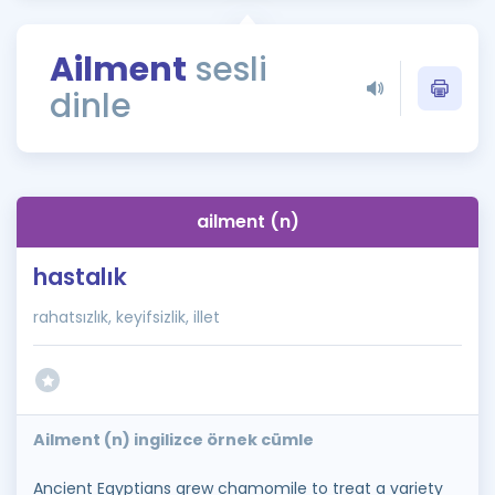
Puan Hesaplama
Ailment
sesli
Rehberlik Aracı
dinle
ÖSYM Sınav Takvimi
Kampanyalar
Blog
ailment (n)
İngilizce Gramer
hastalık
rahatsızlık, keyifsizlik, illet
Ailment (n) ingilizce örnek cümle
Ancient Egyptians grew chamomile to treat a variety