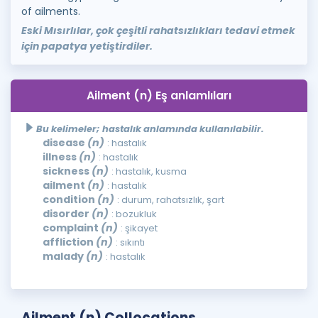
of ailments.
Eski Mısırlılar, çok çeşitli rahatsızlıkları tedavi etmek
için papatya yetiştirdiler.
Ailment (n) Eş anlamlıları
Bu kelimeler; hastalık anlamında kullanılabilir.
disease
(n)
: hastalık
illness
(n)
: hastalık
sickness
(n)
: hastalık, kusma
ailment
(n)
: hastalık
condition
(n)
: durum, rahatsızlık, şart
disorder
(n)
: bozukluk
complaint
(n)
: şikayet
affliction
(n)
: sıkıntı
malady
(n)
: hastalık
Ailment (n) Collocations