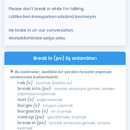
Please don't break in while I'm talking.
Lütfen ben konuşurken sözümü kesmeyin.
He broke in on our conversation.
Muhabbetimize salça oldu.
Break in (pv) Eş anlamlıları
Bu kelimeler, özellikle bir yerden hırsızlık yapmak
anlamında kullanılabilir.
rob
(v)
: soymak (banka vs)
break into
(pv)
: hırsızlık amacıyla girmek, aniden
yapmaya başlamak
loot
(v)
: yağmalamak
burgle
(v)
: soygun yapmak
burglarize
(v)
: ev soymak
hold up
(pv)
: geciktirmek, soymak
break in
(pv)
: hırsızlık amacıyla girmek, sözünü
kesmek