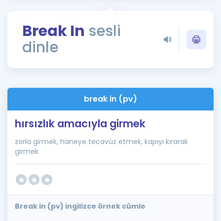
Puan Hesaplama
Break In
sesli
Rehberlik Aracı
dinle
ÖSYM Sınav Takvimi
Kampanyalar
Blog
break in (pv)
İngilizce Gramer
hırsızlık amacıyla girmek
zorla girmek, haneye tecavüz etmek, kapıyı kırarak
girmek
Break in (pv) ingilizce örnek cümle