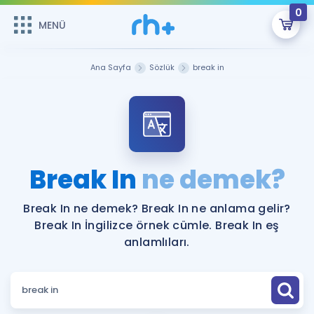
0
MENÜ
MENÜ
Üye Girişi
Ana Sayfa
Sözlük
break in
Online Dersler
Sepetin Şu An Boş.
Çalışma Paketleri
Remzi Hoca ile seni sınava hazırlayacak onlarca eğitim seni
bekliyor!
Kitaplar ve Kaynaklar
GİRİŞ YAP
Break In
ne demek?
Katılımcı Görüşleri
Şifremi Hatırlamıyorum
Break In ne demek? Break In ne anlama gelir?
Break In İngilizce örnek cümle. Break In eş
ÜYE DEĞİLİM
Faydalı Araçlar
anlamlıları.
Ücretsiz Kaynaklar
Blog
İngilizce Gramer
Hakkımızda
Kariyer
Sözlük
Soru & Cevap
İletişim