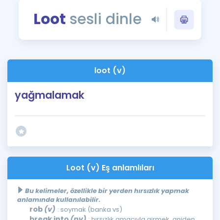
Puan Hesaplama
Loot
sesli dinle
Rehberlik Aracı
ÖSYM Sınav Takvimi
loot (v)
Kampanyalar
yağmalamak
Blog
İngilizce Gramer
Loot (v) Eş anlamlıları
Bu kelimeler, özellikle bir yerden hırsızlık yapmak
anlamında kullanılabilir.
rob
(v)
: soymak (banka vs)
break into
(pv)
: hırsızlık amacıyla girmek, aniden