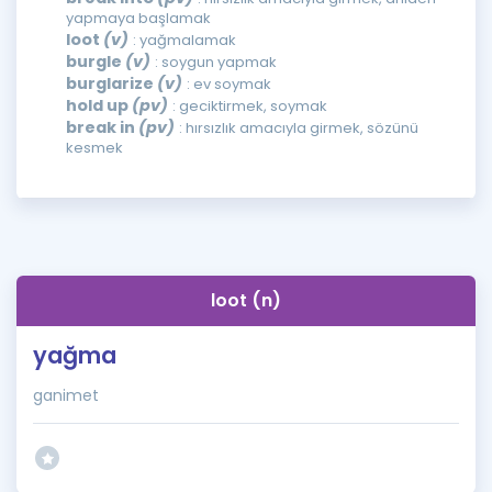
yapmaya başlamak
loot
(v)
: yağmalamak
burgle
(v)
: soygun yapmak
burglarize
(v)
: ev soymak
hold up
(pv)
: geciktirmek, soymak
break in
(pv)
: hırsızlık amacıyla girmek, sözünü
kesmek
loot (n)
yağma
ganimet