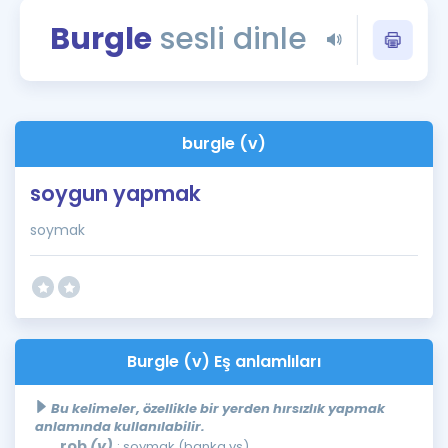
Puan Hesaplama
Burgle
sesli dinle
Rehberlik Aracı
ÖSYM Sınav Takvimi
burgle (v)
Kampanyalar
soygun yapmak
Blog
soymak
İngilizce Gramer
Burgle (v) Eş anlamlıları
Bu kelimeler, özellikle bir yerden hırsızlık yapmak
anlamında kullanılabilir.
rob
(v)
: soymak (banka vs)