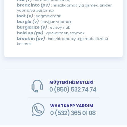
break into
(pv)
: hırsızlık amacıyla girmek, aniden
yapmaya başlamak
loot
(v)
: yağmalamak
burgle
(v)
: soygun yapmak
burglarize
(v)
: ev soymak
hold up
(pv)
: geciktirmek, soymak
break in
(pv)
: hırsızlık amacıyla girmek, sözünü
kesmek
MÜŞTERİ HİZMETLERİ
0 (850) 532 74 74
WHATSAPP YARDIM
0 (532) 365 01 08