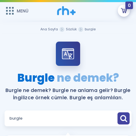
0
MENÜ
MENÜ
Üye Girişi
Ana Sayfa
Sözlük
burgle
Online Dersler
Sepetin Şu An Boş.
Çalışma Paketleri
Remzi Hoca ile seni sınava hazırlayacak onlarca eğitim seni
bekliyor!
Kitaplar ve Kaynaklar
GİRİŞ YAP
Burgle
ne demek?
Katılımcı Görüşleri
Şifremi Hatırlamıyorum
Burgle ne demek? Burgle ne anlama gelir? Burgle
İngilizce örnek cümle. Burgle eş anlamlıları.
ÜYE DEĞİLİM
Faydalı Araçlar
Ücretsiz Kaynaklar
Blog
İngilizce Gramer
Hakkımızda
Kariyer
Sözlük
Soru & Cevap
İletişim