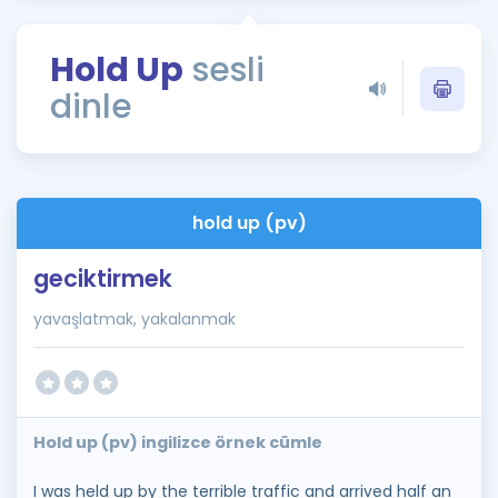
Puan Hesaplama
Hold Up
sesli
Rehberlik Aracı
dinle
ÖSYM Sınav Takvimi
Kampanyalar
Blog
hold up (pv)
İngilizce Gramer
geciktirmek
yavaşlatmak, yakalanmak
Hold up (pv) ingilizce örnek cümle
I was held up by the terrible traffic and arrived half an