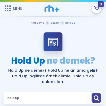
0
MENÜ
MENÜ
Üye Girişi
Ana Sayfa
Sözlük
hold up
Online Dersler
Sepetin Şu An Boş.
Çalışma Paketleri
Remzi Hoca ile seni sınava hazırlayacak onlarca eğitim seni
bekliyor!
Kitaplar ve Kaynaklar
GİRİŞ YAP
Hold Up
ne demek?
Katılımcı Görüşleri
Şifremi Hatırlamıyorum
Hold Up ne demek? Hold Up ne anlama gelir?
Hold Up İngilizce örnek cümle. Hold Up eş
ÜYE DEĞİLİM
Faydalı Araçlar
anlamlıları.
Ücretsiz Kaynaklar
Blog
İngilizce Gramer
Hakkımızda
Kariyer
Sözlük
Soru & Cevap
İletişim