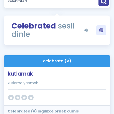
Puan Hesaplama
Rehberlik Aracı
Celebrated
sesli
ÖSYM Sınav Takvimi
dinle
Kampanyalar
Blog
celebrate (v)
İngilizce Gramer
kutlamak
kutlama yapmak
Celebrated (v) ingilizce örnek cümle