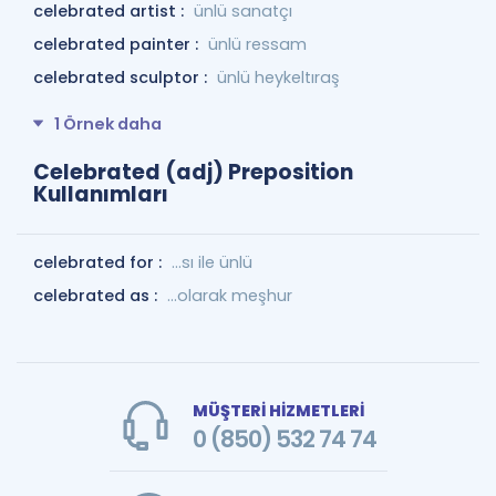
celebrated artist :
ünlü sanatçı
celebrated painter :
ünlü ressam
celebrated sculptor :
ünlü heykeltıraş
1 Örnek daha
Celebrated (adj) Preposition
Kullanımları
celebrated for :
...sı ile ünlü
celebrated as :
...olarak meşhur
MÜŞTERİ HİZMETLERİ
0 (850) 532 74 74