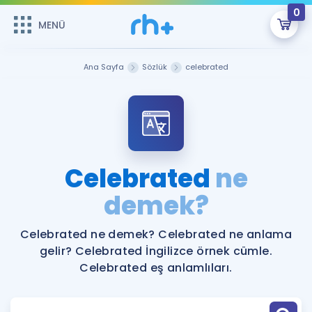
0
MENÜ
MENÜ
Üye Girişi
Ana Sayfa
Sözlük
celebrated
Online Dersler
Sepetin Şu An Boş.
Çalışma Paketleri
Remzi Hoca ile seni sınava hazırlayacak onlarca eğitim seni
bekliyor!
Kitaplar ve Kaynaklar
GİRİŞ YAP
Celebrated
ne
Katılımcı Görüşleri
demek?
Şifremi Hatırlamıyorum
ÜYE DEĞİLİM
Faydalı Araçlar
Celebrated ne demek? Celebrated ne anlama
gelir? Celebrated İngilizce örnek cümle.
Ücretsiz Kaynaklar
Blog
İngilizce Gramer
Celebrated eş anlamlıları.
Hakkımızda
Kariyer
Sözlük
Soru & Cevap
İletişim