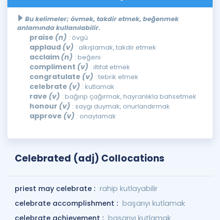
Bu kelimeler; övmek, takdir etmek, beğenmek
anlamında kullanılabilir.
praise
(n)
: övgü
applaud
(v)
: alkışlamak, takdir etmek
acclaim
(n)
: beğeni
compliment
(v)
: iltifat etmek
congratulate
(v)
: tebrik etmek
celebrate
(v)
: kutlamak
rave
(v)
: bağırıp çağırmak, hayranlıkla bahsetmek
honour
(v)
: saygı duymak, onurlandırmak
approve
(v)
: onaylamak
Celebrated (adj) Collocations
priest may celebrate :
rahip kutlayabilir
celebrate accomplishment :
başarıyı kutlamak
celebrate achievement :
başarıyı kutlamak