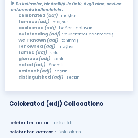
Bu kelimeler, bir özelliği ile ünlü, övgü alan, sevilen
anlamında kullanılabilir.
celebrated
(adj)
: meşhur
famous
(adj)
: meşhur
acclaimed
(adj)
: beğeni toplayan
outstanding
(adj)
: mükemmel, ödenmemiş
well-known
(adj)
: tanınmış
renowned
(adj)
: meşhur
famed
(adj)
: ünlü
glorious
(adj)
: şanlı
noted
(adj)
: önemli
eminent
(adj)
: seçkin
distinguished
(adj)
: seçkin
Celebrated (adj) Collocations
celebrated actor :
ünlü aktör
celebrated actress :
ünlü aktris