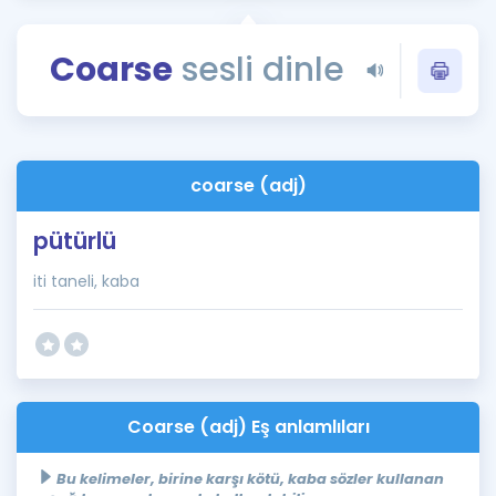
Puan Hesaplama
Coarse
sesli dinle
Rehberlik Aracı
ÖSYM Sınav Takvimi
Kampanyalar
coarse (adj)
Blog
pütürlü
İngilizce Gramer
iti taneli, kaba
Coarse (adj) Eş anlamlıları
Bu kelimeler, birine karşı kötü, kaba sözler kullanan