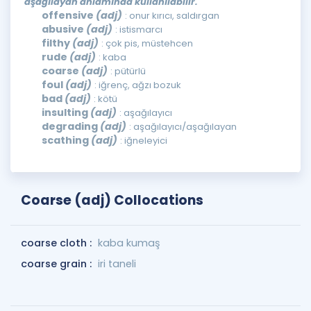
aşağılayan anlamında kullanılabilir.
offensive
(adj)
: onur kırıcı, saldırgan
abusive
(adj)
: istismarcı
filthy
(adj)
: çok pis, müstehcen
rude
(adj)
: kaba
coarse
(adj)
: pütürlü
foul
(adj)
: iğrenç, ağzı bozuk
bad
(adj)
: kötü
insulting
(adj)
: aşağılayıcı
degrading
(adj)
: aşağılayıcı/aşağılayan
scathing
(adj)
: iğneleyici
Coarse (adj) Collocations
coarse cloth :
kaba kumaş
coarse grain :
iri taneli