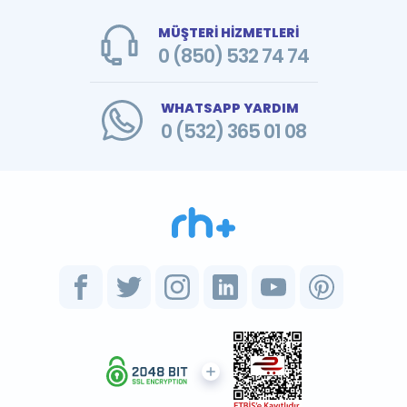
MÜŞTERİ HİZMETLERİ
0 (850) 532 74 74
WHATSAPP YARDIM
0 (532) 365 01 08