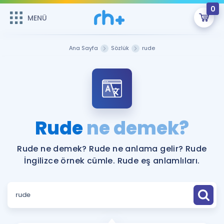
0
MENÜ
MENÜ
Üye Girişi
Ana Sayfa
Sözlük
rude
Online Dersler
Sepetin Şu An Boş.
Çalışma Paketleri
Remzi Hoca ile seni sınava hazırlayacak onlarca eğitim seni
bekliyor!
Kitaplar ve Kaynaklar
GİRİŞ YAP
Rude
ne demek?
Katılımcı Görüşleri
Şifremi Hatırlamıyorum
Rude ne demek? Rude ne anlama gelir? Rude
İngilizce örnek cümle. Rude eş anlamlıları.
ÜYE DEĞİLİM
Faydalı Araçlar
Ücretsiz Kaynaklar
Blog
İngilizce Gramer
Hakkımızda
Kariyer
Sözlük
Soru & Cevap
İletişim