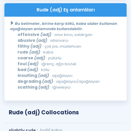
Rude (adj) Eş anlamlıları
Bu kelimeler, birine karşı kötü, kaba sözler kullanan
aşağılayan anlamında kullanılabilir.
offensive
(adj)
: onur kırıcı, saldırgan
abusive
(adj)
: istismarcı
filthy
(adj)
: çok pis, müstehcen
rude
(adj)
: kaba
coarse
(adj)
: pütürlü
foul
(adj)
: iğrenç, ağzı bozuk
bad
(adj)
: kötü
insulting
(adj)
: aşağılayıcı
degrading
(adj)
: aşağılayıcı/aşağılayan
scathing
(adj)
: iğneleyici
Rude (adj) Collocations
slightly rude :
hafif kaba