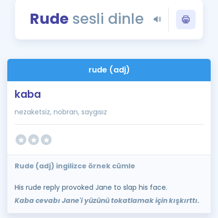
Puan Hesaplama
Rude
sesli dinle
Rehberlik Aracı
ÖSYM Sınav Takvimi
rude (adj)
Kampanyalar
kaba
Blog
nezaketsiz, nobran, saygısız
İngilizce Gramer
Rude (adj) ingilizce örnek cümle
His rude reply provoked Jane to slap his face.
Kaba cevabı Jane'i yüzünü tokatlamak için kışkırttı.