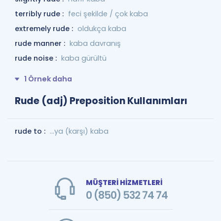
terribly rude :
feci şekilde / çok kaba
extremely rude :
oldukça kaba
rude manner :
kaba davranış
rude noise :
kaba gürültü
1 Örnek daha
Rude (adj) Preposition Kullanımları
rude to :
...ya (karşı) kaba
MÜŞTERİ HİZMETLERİ
0 (850) 532 74 74