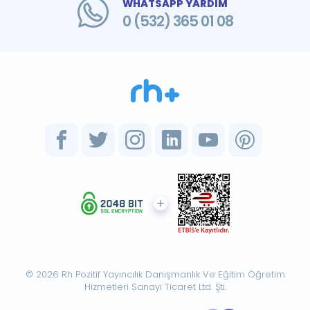
WHATSAPP YARDIM
0 (532) 365 01 08
© 2026 Rh Pozitif Yayıncılık Danışmanlık Ve Eğitim Öğretim
Hizmetleri Sanayi Ticaret Ltd. Şti.