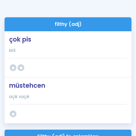
filthy (adj)
çok pis
kirli
müstehcen
açık saçık