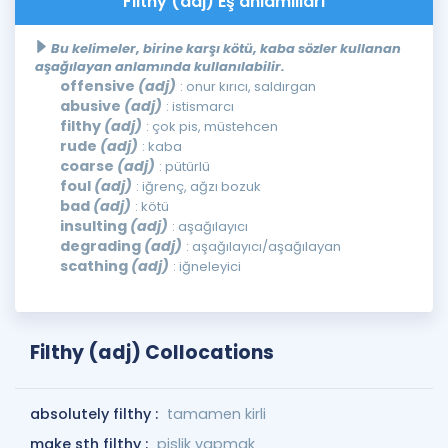
Filthy (adj) Eş anlamlıları
Bu kelimeler, birine karşı kötü, kaba sözler kullanan
aşağılayan anlamında kullanılabilir.
offensive
(adj)
: onur kırıcı, saldırgan
abusive
(adj)
: istismarcı
filthy
(adj)
: çok pis, müstehcen
rude
(adj)
: kaba
coarse
(adj)
: pütürlü
foul
(adj)
: iğrenç, ağzı bozuk
bad
(adj)
: kötü
insulting
(adj)
: aşağılayıcı
degrading
(adj)
: aşağılayıcı/aşağılayan
scathing
(adj)
: iğneleyici
Filthy (adj) Collocations
absolutely filthy :
tamamen kirli
make sth filthy :
pislik yapmak