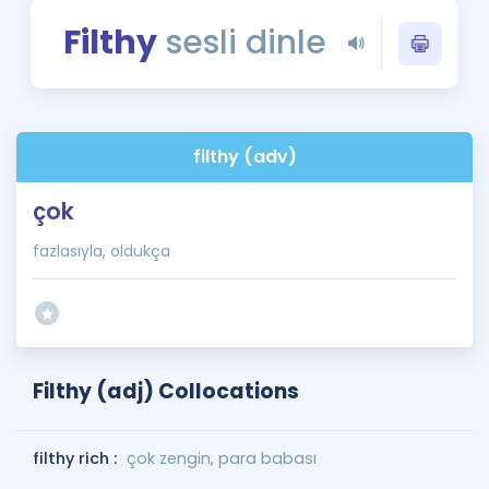
Puan Hesaplama
Filthy
sesli dinle
Rehberlik Aracı
ÖSYM Sınav Takvimi
filthy (adv)
Kampanyalar
çok
Blog
fazlasıyla, oldukça
İngilizce Gramer
Filthy (adj) Collocations
filthy rich :
çok zengin, para babası