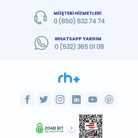
MÜŞTERİ HİZMETLERİ
0 (850) 532 74 74
WHATSAPP YARDIM
0 (532) 365 01 08