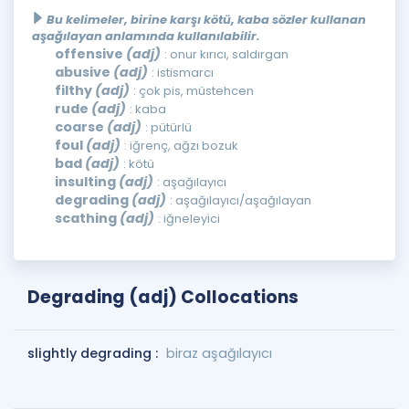
Bu kelimeler, birine karşı kötü, kaba sözler kullanan
aşağılayan anlamında kullanılabilir.
offensive
(adj)
: onur kırıcı, saldırgan
abusive
(adj)
: istismarcı
filthy
(adj)
: çok pis, müstehcen
rude
(adj)
: kaba
coarse
(adj)
: pütürlü
foul
(adj)
: iğrenç, ağzı bozuk
bad
(adj)
: kötü
insulting
(adj)
: aşağılayıcı
degrading
(adj)
: aşağılayıcı/aşağılayan
scathing
(adj)
: iğneleyici
Degrading (adj) Collocations
slightly degrading :
biraz aşağılayıcı