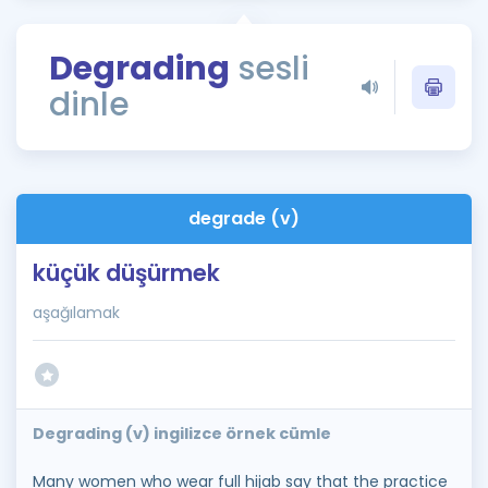
Puan Hesaplama
Degrading
sesli
Rehberlik Aracı
dinle
ÖSYM Sınav Takvimi
Kampanyalar
Blog
degrade (v)
İngilizce Gramer
küçük düşürmek
aşağılamak
Degrading (v) ingilizce örnek cümle
Many women who wear full hijab say that the practice