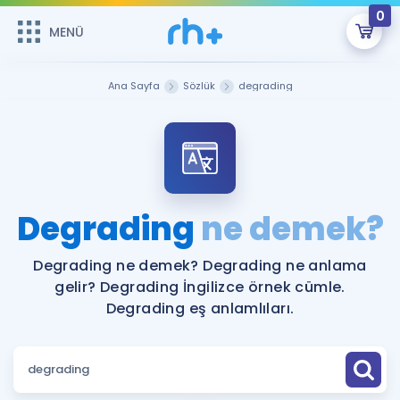
0
MENÜ
MENÜ
Üye Girişi
Ana Sayfa
Sözlük
degrading
Online Dersler
Sepetin Şu An Boş.
Çalışma Paketleri
Remzi Hoca ile seni sınava hazırlayacak onlarca eğitim seni
bekliyor!
Kitaplar ve Kaynaklar
GİRİŞ YAP
Degrading
ne demek?
Katılımcı Görüşleri
Şifremi Hatırlamıyorum
Degrading ne demek? Degrading ne anlama
gelir? Degrading İngilizce örnek cümle.
ÜYE DEĞİLİM
Faydalı Araçlar
Degrading eş anlamlıları.
Ücretsiz Kaynaklar
Blog
İngilizce Gramer
Hakkımızda
Kariyer
Sözlük
Soru & Cevap
İletişim