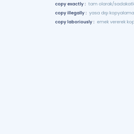
copy exactly :
tam olarak/sadakat
copy illegally :
yasa dışı kopyalama
copy laboriously :
emek vererek ko