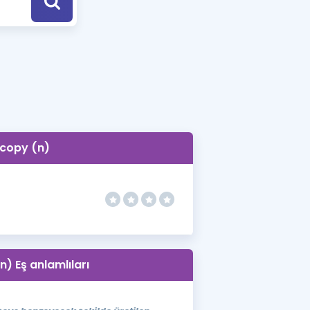
a Özel Fırsatlar
ınavlarla İlgili Haberler
er
 ve Konu Anlatımı
copy (n)
) Eş anlamlıları