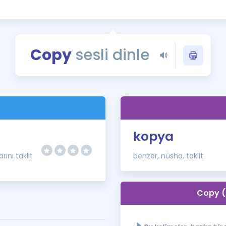
Kampanyalar
Eğitim ve Kitaplar
Blog
Copy
sesli dinle
YDS - YÖKDİL Tüm S
İngilizce Gram
İngilizce Gramer
)
kopya
rını taklit
benzer, nüsha, taklit
Copy (n