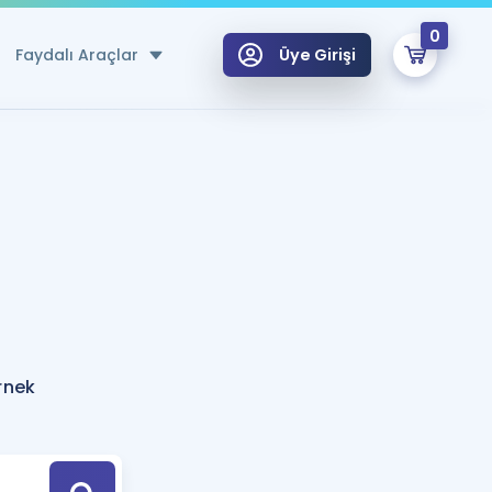
0
Faydalı Araçlar
Üye Girişi
klar
n Ücretsiz Kaynaklar
 için Özel Sözlük
Sepetin Şu An Boş.
ma
uan Hesaplama Aracı
i Hoca ile seni sınava hazırlayacak onlarca eğitim seni bekliyor!
Şifremi Hatırlamıyorum
GİRİŞ YAP
rnek
azırlananlar için Öneriler
kvimi
ÜYE DEĞİLİM
arı Tek Takvimde