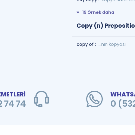
19 Örnek daha
Copy (n) Prepositio
copy of :
...nın kopyası
ZMETLERİ
WHATSA
 74 74
0 (53