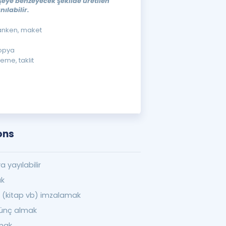
şeye benzeyecek şekilde üretilen
nılabilir.
anken, maket
kopya
reme, taklit
ons
 yayılabilir
ak
 (kitap vb) imzalamak
ünç almak
lmak