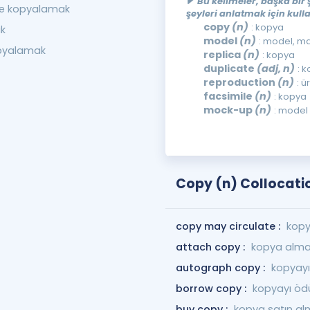
Bu kelimeler, başka bir 
le kopyalamak
şeyleri anlatmak için kulla
copy
(n)
: kopya
k
model
(n)
: model, m
pyalamak
replica
(n)
: kopya
duplicate
(adj, n)
: 
reproduction
(n)
: ü
facsimile
(n)
: kopya
mock-up
(n)
: model
Copy (n) Collocati
copy may circulate :
kopya
attach copy :
kopya alm
autograph copy :
kopyayı
borrow copy :
kopyayı öd
buy copy :
kopya satın a