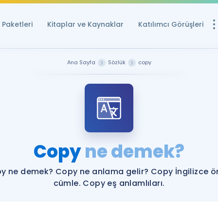
Paketleri
Kitaplar ve Kaynaklar
Katılımcı Görüşleri
Ücretsiz Kayna
Ana Sayfa
Sözlük
copy
YDS ve YÖKDİL içi
Sözlük
İngilizce Sınavları
Puan Hesapla
Copy
ne demek?
YDS ve YÖKDİL P
Remz
Rehberlik Aracı
y ne demek? Copy ne anlama gelir? Copy İngilizce ö
YDS ve YÖKDİL'e H
cümle. Copy eş anlamlıları.
ÖSYM Sınav Ta
Tüm ÖSYM Sınavl