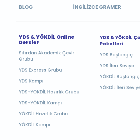
BLOG
İNGILIZCE GRAMER
YDS & YÖKDİL Online
YDS & YÖKDİL Ç
Dersler
Paketleri
Sıfırdan Akademik Çeviri
YDS Başlangıç
Grubu
YDS İleri Seviye
YDS Express Grubu
YÖKDİL Başlangıç
YDS Kampı
YÖKDİL İleri Seviy
YDS+YÖKDİL Hazırlık Grubu
YDS+YÖKDİL Kampı
YÖKDİL Hazırlık Grubu
YÖKDİL Kampı