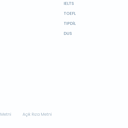
IELTS
TOEFL
TIPDİL
DUS
 Metni
Açık Rıza Metni