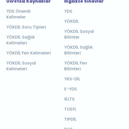
Ücretsiz Kaynaklar
İngilizce Sınavlar
YDS Önemli
YDS
Kelimeler
YÖKDİL
YÖKDİL Soru Tipleri
YÖKDİL Sosyal
YÖKDİL Sağlık
Bilimler
Kelimeleri
YÖKDİL Sağlık
YÖKDİL Fen Kelimeleri
Bilimleri
YÖKDİL Sosyal
YÖKDİL Fen
Kelimeleri
Bilimleri
YKS-DİL
E-YDS
IELTS
TOEFL
TIPDİL