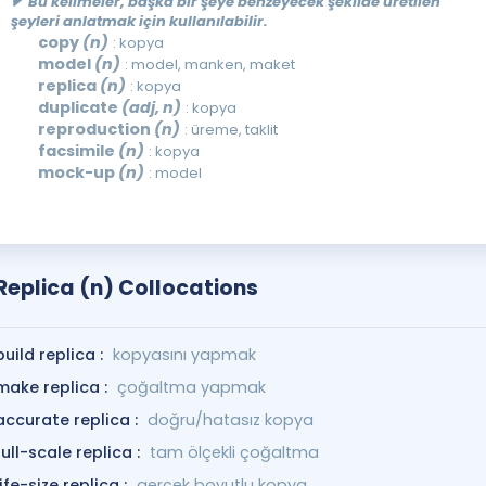
Bu kelimeler, başka bir şeye benzeyecek şekilde üretilen
şeyleri anlatmak için kullanılabilir.
copy
(n)
: kopya
model
(n)
: model, manken, maket
replica
(n)
: kopya
duplicate
(adj, n)
: kopya
reproduction
(n)
: üreme, taklit
facsimile
(n)
: kopya
mock-up
(n)
: model
Replica (n) Collocations
build replica :
kopyasını yapmak
make replica :
çoğaltma yapmak
accurate replica :
doğru/hatasız kopya
full-scale replica :
tam ölçekli çoğaltma
life-size replica :
gerçek boyutlu kopya