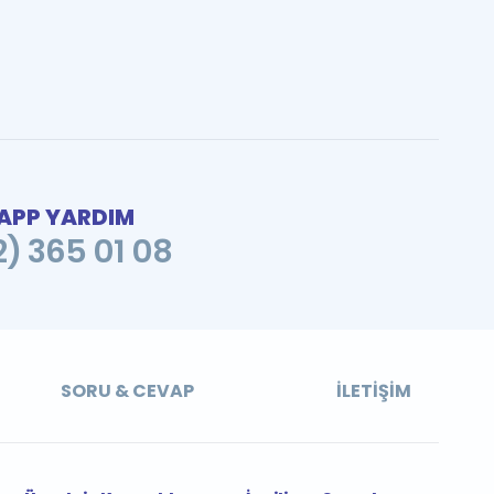
PP YARDIM
2) 365 01 08
SORU & CEVAP
İLETIŞIM