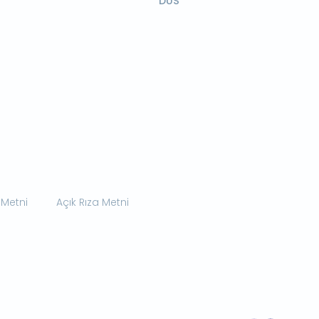
DUS
 Metni
Açık Rıza Metni