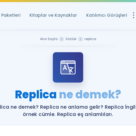
Paketleri
Kitaplar ve Kaynaklar
Katılımcı Görüşleri
Ücretsiz Kayna
Ana Sayfa
Sözlük
replica
YDS ve YÖKDİL içi
Sözlük
İngilizce Sınavları
Puan Hesapla
Replica
ne demek?
YDS ve YÖKDİL P
Remz
Rehberlik Aracı
lica ne demek? Replica ne anlama gelir? Replica İngil
YDS ve YÖKDİL'e H
örnek cümle. Replica eş anlamlıları.
ÖSYM Sınav Ta
Tüm ÖSYM Sınavl