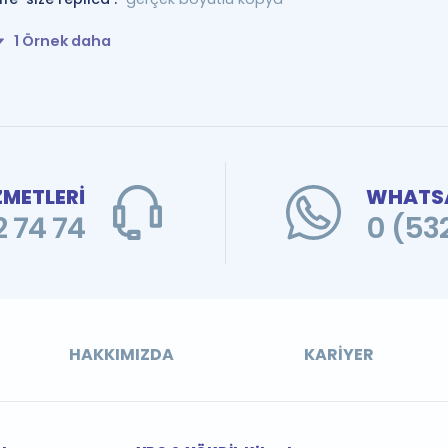
1 Örnek daha
ZMETLERİ
WHATSA
 74 74
0 (53
HAKKIMIZDA
KARIYER