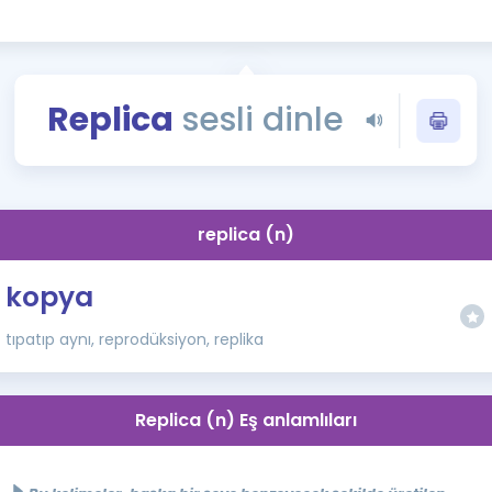
Kampanyalar
Eğitim ve Kitaplar
Blog
Replica
sesli dinle
YDS - YÖKDİL Tüm S
İngilizce Gram
İngilizce Gramer
replica (n)
kopya
tıpatıp aynı, reprodüksiyon, replika
Replica (n) Eş anlamlıları