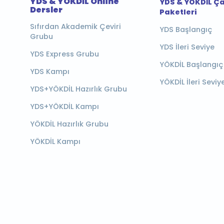
YDS & YÖKDİL Online
YDS & YÖKDİL Ç
Dersler
Paketleri
Sıfırdan Akademik Çeviri
YDS Başlangıç
Grubu
YDS İleri Seviye
YDS Express Grubu
YÖKDİL Başlangıç
YDS Kampı
YÖKDİL İleri Seviy
YDS+YÖKDİL Hazırlık Grubu
YDS+YÖKDİL Kampı
YÖKDİL Hazırlık Grubu
YÖKDİL Kampı