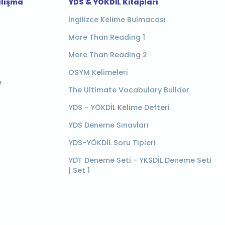
alışma
YDS & YÖKDİL Kitapları
İngilizce Kelime Bulmacası
More Than Reading 1
More Than Reading 2
ÖSYM Kelimeleri
e
The Ultimate Vocabulary Builder
YDS - YÖKDİL Kelime Defteri
YDS Deneme Sınavları
YDS-YÖKDİL Soru Tipleri
YDT Deneme Seti - YKSDİL Deneme Seti
| Set 1