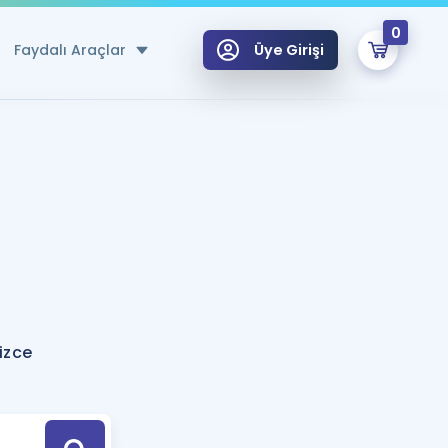
0
Faydalı Araçlar
Üye Girişi
klar
n Ücretsiz Kaynaklar
 için Özel Sözlük
Sepetin Şu An Boş.
ma
uan Hesaplama Aracı
i Hoca ile seni sınava hazırlayacak onlarca eğitim seni bekliyor!
Şifremi Hatırlamıyorum
GİRİŞ YAP
izce
azırlananlar için Öneriler
kvimi
ÜYE DEĞİLİM
arı Tek Takvimde