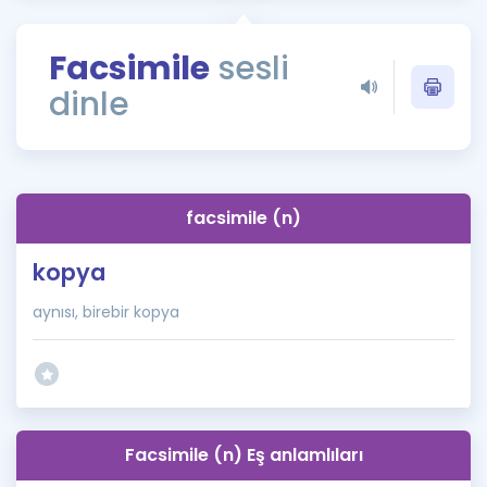
Puan Hesaplama
Facsimile
sesli
Rehberlik Aracı
dinle
ÖSYM Sınav Takvimi
Kampanyalar
Blog
facsimile (n)
İngilizce Gramer
kopya
aynısı, birebir kopya
Facsimile (n) Eş anlamlıları