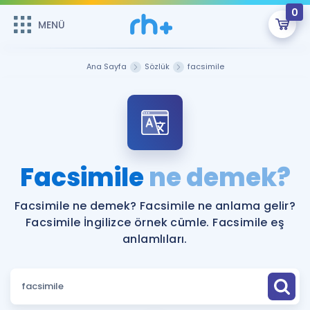
0
MENÜ
MENÜ
Üye Girişi
Ana Sayfa
Sözlük
facsimile
Online Dersler
Sepetin Şu An Boş.
Çalışma Paketleri
Remzi Hoca ile seni sınava hazırlayacak onlarca eğitim seni
bekliyor!
Kitaplar ve Kaynaklar
GİRİŞ YAP
Facsimile
ne demek?
Katılımcı Görüşleri
Şifremi Hatırlamıyorum
Facsimile ne demek? Facsimile ne anlama gelir?
Facsimile İngilizce örnek cümle. Facsimile eş
ÜYE DEĞİLİM
Faydalı Araçlar
anlamlıları.
Ücretsiz Kaynaklar
Blog
İngilizce Gramer
Hakkımızda
Kariyer
Sözlük
Soru & Cevap
İletişim