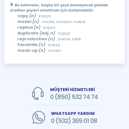
Bu kelimeler, başka bir şeye benzeyecek şekilde
üretilen şeyleri anlatmak için kullanılabilir.
copy
(n)
: kopya
model
(n)
: model, manken, maket
replica
(n)
: kopya
duplicate
(adj, n)
: kopya
reproduction
(n)
: üreme, taklit
facsimile
(n)
: kopya
mock-up
(n)
: model
MÜŞTERİ HİZMETLERİ
0 (850) 532 74 74
WHATSAPP YARDIM
0 (532) 365 01 08