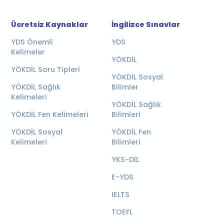
Ücretsiz Kaynaklar
İngilizce Sınavlar
YDS Önemli
YDS
Kelimeler
YÖKDİL
YÖKDİL Soru Tipleri
YÖKDİL Sosyal
YÖKDİL Sağlık
Bilimler
Kelimeleri
YÖKDİL Sağlık
YÖKDİL Fen Kelimeleri
Bilimleri
YÖKDİL Sosyal
YÖKDİL Fen
Kelimeleri
Bilimleri
YKS-DİL
E-YDS
IELTS
TOEFL