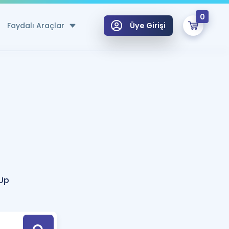
0
Faydalı Araçlar
Üye Girişi
klar
n Ücretsiz Kaynaklar
 için Özel Sözlük
Sepetin Şu An Boş.
ma
uan Hesaplama Aracı
i Hoca ile seni sınava hazırlayacak onlarca eğitim seni bekliyor!
Şifremi Hatırlamıyorum
GİRİŞ YAP
Up
azırlananlar için Öneriler
kvimi
ÜYE DEĞİLİM
arı Tek Takvimde