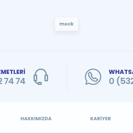
mock
ZMETLERİ
WHATSA
 74 74
0 (53
HAKKIMIZDA
KARIYER