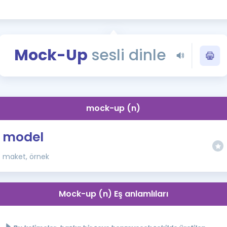
Kampanyalar
Eğitim ve Kitaplar
Blog
Mock-Up
sesli dinle
YDS - YÖKDİL Tüm S
İngilizce Gram
İngilizce Gramer
mock-up (n)
model
maket, örnek
Mock-up (n) Eş anlamlıları