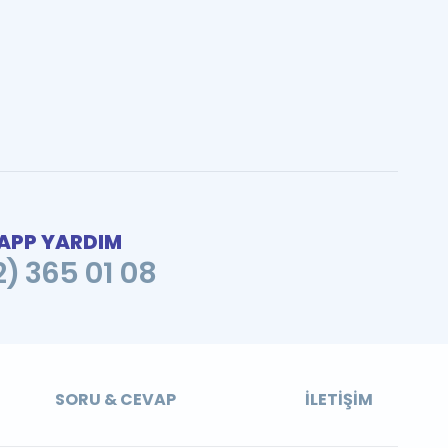
PP YARDIM
2) 365 01 08
SORU & CEVAP
İLETIŞIM