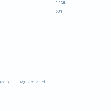
TIPDİL
DUS
 Metni
Açık Rıza Metni