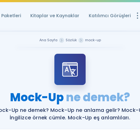
Paketleri
Kitaplar ve Kaynaklar
Katılımcı Görüşleri
Ücretsiz Kayna
Ana Sayfa
Sözlük
mock-up
YDS ve YÖKDİL içi
Sözlük
İngilizce Sınavları
Puan Hesapla
Mock-Up
ne demek?
YDS ve YÖKDİL P
Remz
Rehberlik Aracı
ock-Up ne demek? Mock-Up ne anlama gelir? Mock-
YDS ve YÖKDİL'e H
İngilizce örnek cümle. Mock-Up eş anlamlıları.
ÖSYM Sınav Ta
Tüm ÖSYM Sınavl