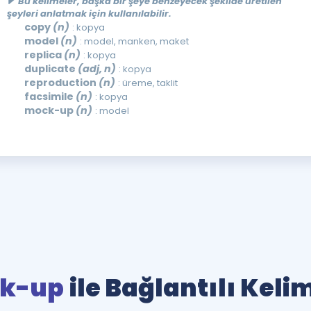
Bu kelimeler, başka bir şeye benzeyecek şekilde üretilen
şeyleri anlatmak için kullanılabilir.
copy
(n)
: kopya
model
(n)
: model, manken, maket
replica
(n)
: kopya
duplicate
(adj, n)
: kopya
reproduction
(n)
: üreme, taklit
facsimile
(n)
: kopya
mock-up
(n)
: model
k-up
ile Bağlantılı Keli