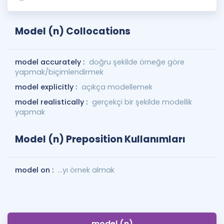
Model (n) Collocations
model accurately :
doğru şekilde örneğe göre
yapmak/biçimlendirmek
model explicitly :
açıkça modellemek
model realistically :
gerçekçi bir şekilde modellik
yapmak
Model (n) Preposition Kullanımları
model on :
...yı örnek almak
model (n)