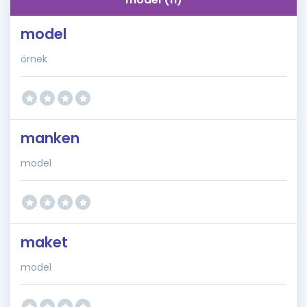
model
örnek
manken
model
maket
model