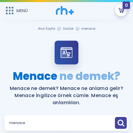
0
MENÜ
MENÜ
Üye Girişi
Ana Sayfa
Sözlük
menace
Online Dersler
Sepetin Şu An Boş.
Çalışma Paketleri
Remzi Hoca ile seni sınava hazırlayacak onlarca eğitim seni
bekliyor!
Kitaplar ve Kaynaklar
GİRİŞ YAP
Menace
ne demek?
Katılımcı Görüşleri
Şifremi Hatırlamıyorum
Menace ne demek? Menace ne anlama gelir?
Menace İngilizce örnek cümle. Menace eş
ÜYE DEĞİLİM
Faydalı Araçlar
anlamlıları.
Ücretsiz Kaynaklar
Blog
İngilizce Gramer
Hakkımızda
Kariyer
Sözlük
Soru & Cevap
İletişim