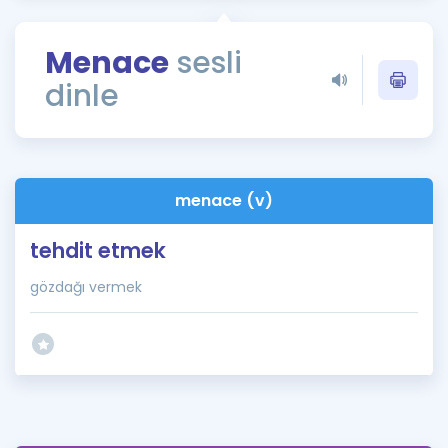
Puan Hesaplama
Menace
sesli
Rehberlik Aracı
dinle
ÖSYM Sınav Takvimi
Kampanyalar
Blog
menace (v)
İngilizce Gramer
tehdit etmek
gözdağı vermek