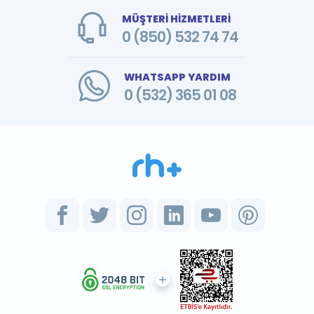
MÜŞTERİ HİZMETLERİ
0 (850) 532 74 74
WHATSAPP YARDIM
0 (532) 365 01 08