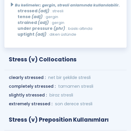
Bu kelimeler; gergin, stresli anlamında kullanılabilir.
stressed
(adj)
: stresli
tense
(adj)
: gergin
strained
(adj)
: gergin
under pressure
(phr)
: baskı altında
uptight
(adj)
: diken üstünde
Stress (v) Collocations
clearly stressed :
net bir şekilde stresli
completely stressed :
tamamen stresli
slightly stressed :
biraz stresli
extremely stressed :
son derece stresli
Stress (v) Preposition Kullanımları