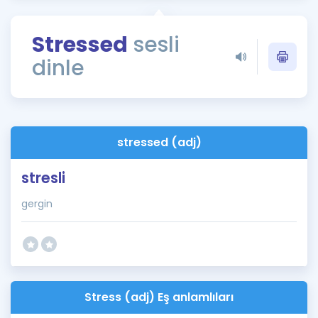
Puan Hesaplama
Stressed
sesli
Rehberlik Aracı
dinle
ÖSYM Sınav Takvimi
Kampanyalar
Blog
stressed (adj)
İngilizce Gramer
stresli
gergin
Stress (adj) Eş anlamlıları