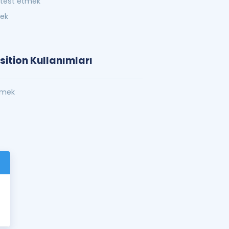
 test etmek
mek
sition Kullanımları
etmek