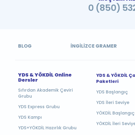
0 (850) 532
BLOG
İNGILIZCE GRAMER
YDS & YÖKDİL Online
YDS & YÖKDİL Ç
Dersler
Paketleri
Sıfırdan Akademik Çeviri
YDS Başlangıç
Grubu
YDS İleri Seviye
YDS Express Grubu
YÖKDİL Başlangıç
YDS Kampı
YÖKDİL İleri Seviy
YDS+YÖKDİL Hazırlık Grubu