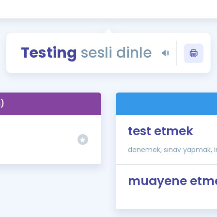
Kampanyalar
Eğitim ve Kitaplar
Blog
Testing
sesli dinle
YDS - YÖKDİL Tüm S
İngilizce Gram
İngilizce Gramer
n)
test etmek
denemek, sınav yapmak, 
muayene etm