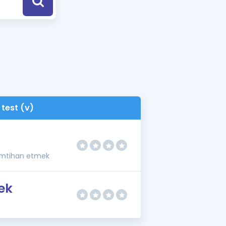
a Özel Fırsatlar
ınavlarla İlgili Haberler
er
 ve Konu Anlatımı
test (v)
imtihan etmek
ek