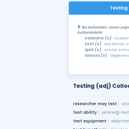
Testing 
Bu kelimeler; sınav ya
kullanılabilir.
examine
(v)
: incele
test
(v)
: test etmek,
quiz
(v)
: sorular sorm
assess
(v)
: değerlen
Testing (adj) Collo
researcher may test :
ara
test ability :
yeteneği tes
test equipment :
ekipman