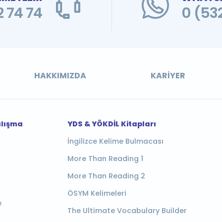
 74 74
0 (53
HAKKIMIZDA
KARIYER
alışma
YDS & YÖKDİL Kitapları
İngilizce Kelime Bulmacası
More Than Reading 1
More Than Reading 2
ÖSYM Kelimeleri
e
The Ultimate Vocabulary Builder