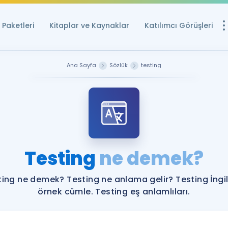
Paketleri
Kitaplar ve Kaynaklar
Katılımcı Görüşleri
Ücretsiz Kayna
Ana Sayfa
Sözlük
testing
YDS ve YÖKDİL içi
Sözlük
İngilizce Sınavları
Puan Hesapla
Testing
ne demek?
YDS ve YÖKDİL P
Remz
Rehberlik Aracı
ting ne demek? Testing ne anlama gelir? Testing İngil
YDS ve YÖKDİL'e H
örnek cümle. Testing eş anlamlıları.
ÖSYM Sınav Ta
Tüm ÖSYM Sınavl