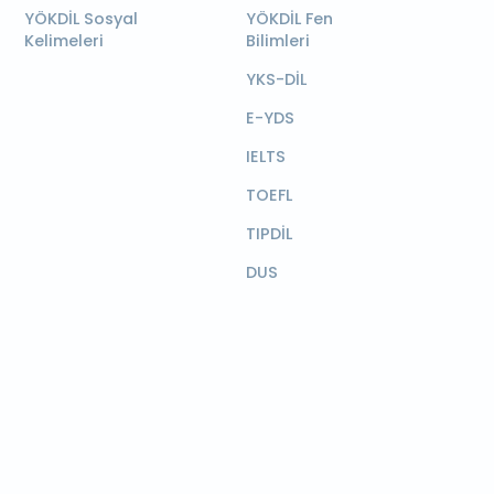
YÖKDİL Sosyal
YÖKDİL Fen
Kelimeleri
Bilimleri
YKS-DİL
E-YDS
IELTS
TOEFL
TIPDİL
DUS