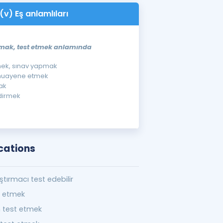
(v) Eş anlamlıları
pmak, test etmek anlamında
mek, sınav yapmak
 muayene etmek
ak
dirmek
cations
ştırmacı test edebilir
t etmek
 test etmek