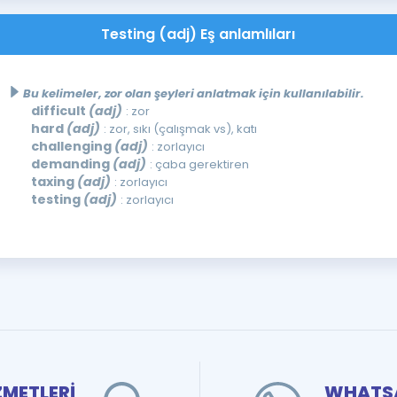
Testing (adj) Eş anlamlıları
Bu kelimeler, zor olan şeyleri anlatmak için kullanılabilir.
difficult
(adj)
: zor
hard
(adj)
: zor, sıkı (çalışmak vs), katı
challenging
(adj)
: zorlayıcı
demanding
(adj)
: çaba gerektiren
taxing
(adj)
: zorlayıcı
testing
(adj)
: zorlayıcı
ZMETLERİ
WHATSA