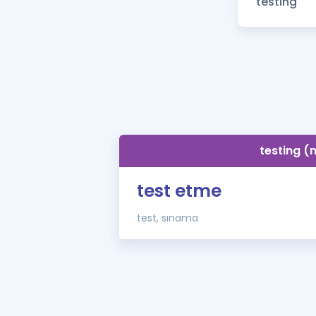
testing (
test etme
test, sınama