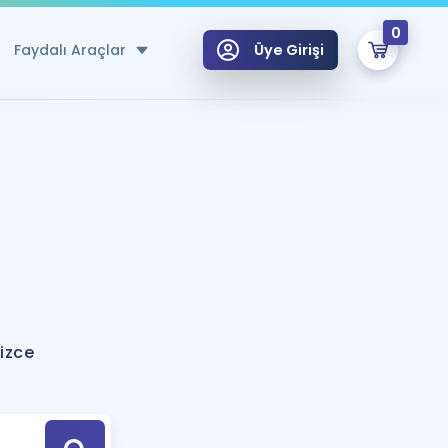
0
Faydalı Araçlar
Üye Girişi
klar
n Ücretsiz Kaynaklar
 için Özel Sözlük
Sepetin Şu An Boş.
ma
uan Hesaplama Aracı
i Hoca ile seni sınava hazırlayacak onlarca eğitim seni bekliyor!
Şifremi Hatırlamıyorum
GİRİŞ YAP
izce
azırlananlar için Öneriler
kvimi
ÜYE DEĞİLİM
arı Tek Takvimde