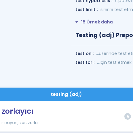
test hypothesis :
hipotezi
test limit :
sınırını test et
18 Örnek daha
Testing (adj) Prepo
test on :
...üzerinde test 
test for :
...için test etmek
testing (adj)
zorlayıcı
sınayan, zor, zorlu