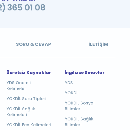
2) 365 01 08
SORU & CEVAP
İLETIŞIM
Ücretsiz Kaynaklar
İngilizce Sınavlar
YDS Önemli
YDS
Kelimeler
YÖKDİL
YÖKDİL Soru Tipleri
YÖKDİL Sosyal
YÖKDİL Sağlık
Bilimler
Kelimeleri
YÖKDİL Sağlık
YÖKDİL Fen Kelimeleri
Bilimleri