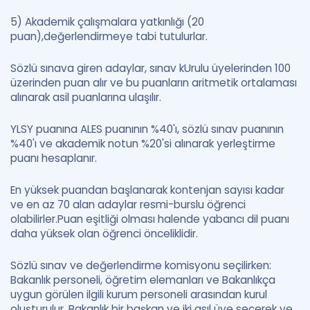
5) Akademik çalışmalara yatkınlığı (20
puan),değerlendirmeye tabi tutulurlar.
Sözlü sınava giren adaylar, sınav kUrulu üyelerinden 100
üzerinden puan alır ve bu puanların aritmetik ortalaması
alınarak asil puanlarına ulaşılır.
YLSY puanına ALES puanının %40'ı, sözlü sınav puanının
%40'ı ve akademik notun %20'si alınarak yerleştirme
puanı hesaplanır.
En yüksek puandan başlanarak kontenjan sayısı kadar
ve en az 70 alan adaylar resmi-burslu öğrenci
olabilirler.Puan eşitliği olması halende yabancı dil puanı
daha yüksek olan öğrenci önceliklidir.
Sözlü sınav ve değerlendirme komisyonu seçilirken:
Bakanlık personeli, öğretim elemanları ve Bakanlıkça
uygun görülen ilgili kurum personeli arasından kurul
oluşturulur. Bakanlık bir başkan ve iki asıl üye seçerek ve