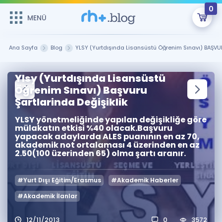
0
MENÜ
MENÜ
Üye Girişi
Ana Sayfa
Blog
YLSY (Yurtdışında Lisansüstü Öğrenim Sınavı) BAŞVU
Online Dersler
Sepetin Şu An Boş.
Ylsy (Yurtdışında Lisansüstü
Öğrenim Sınavı) Başvuru
Çalışma Paketleri
Remzi Hoca ile seni sınava hazırlayacak onlarca eğitim seni
Şartlarinda Değişiklik
bekliyor!
Kitaplar ve Kaynaklar
GİRİŞ YAP
YLSY yönetmeliğinde yapılan değişikliğe göre
mülakatın etkisi %40 olacak.Başvuru
yapacak adaylarda ALES puanının en az 70,
Katılımcı Görüşleri
Şifremi Hatırlamıyorum
akademik not ortalaması 4 üzerinden en az
2.50(100 üzerinden 65) olma şartı aranır.
ÜYE DEĞİLİM
Faydalı Araçlar
#Yurt Dışı Eğitim/Erasmus
#Akademik Haberler
Ücretsiz Kaynaklar
Blog
İngilizce Gramer
#Akademik İlanlar
Hakkımızda
Kariyer
Sözlük
Soru & Cevap
İletişim
12/11/2013
0
3572