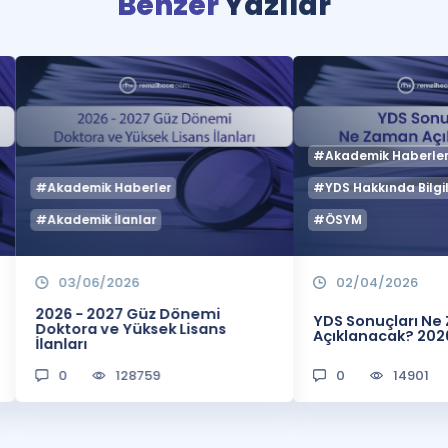
Benzer
Yazılar
#Akademik Haberle
#Akademik Haberler
#YDS Hakkında Bilgil
#Akademik İlanlar
#ÖSYM
03/06/2026
02/04/2026
2026 - 2027 Güz Dönemi
YDS Sonuçları N
Doktora ve Yüksek Lisans
Açıklanacak? 202
İlanları
0
128759
0
14901