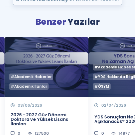
Benzer
Yazılar
#Akademik Haberle
#Akademik Haberler
#YDS Hakkında Bilgil
#Akademik İlanlar
#ÖSYM
03/06/2026
02/04/2026
2026 - 2027 Güz Dönemi
YDS Sonuçları N
Doktora ve Yüksek Lisans
Açıklanacak? 202
İlanları
0
127500
0
14877