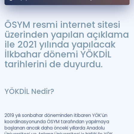
Puan Hesaplama
Rehberlik Aracı
ÖSYM resmi internet sitesi
üzerinden yapılan açıklama
ÖSYM Sınav Takvimi
ile 2021 yılında yapılacak
Kampanyalar
İlkbahar dönemi YÖKDİL
Blog
tarihlerini de duyurdu.
İngilizce Gramer
YÖKDİL Nedir?
2019 yılı sonbahar döneminden itibaren YÖK’ün
koordinasyonunda ÖSYM tarafından yapılmaya
başlanan ancak daha önceki yıllarda Anadolu