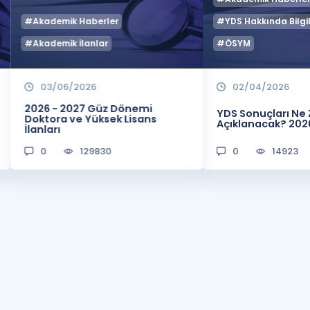
#Akademik Haberler
#YDS Hakkında Bilgil
#Akademik İlanlar
#ÖSYM
03/06/2026
02/04/2026
2026 - 2027 Güz Dönemi
YDS Sonuçları N
Doktora ve Yüksek Lisans
Açıklanacak? 202
İlanları
0
129830
0
14923