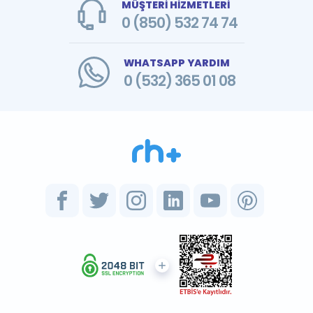
MÜŞTERİ HİZMETLERİ
0 (850) 532 74 74
WHATSAPP YARDIM
0 (532) 365 01 08