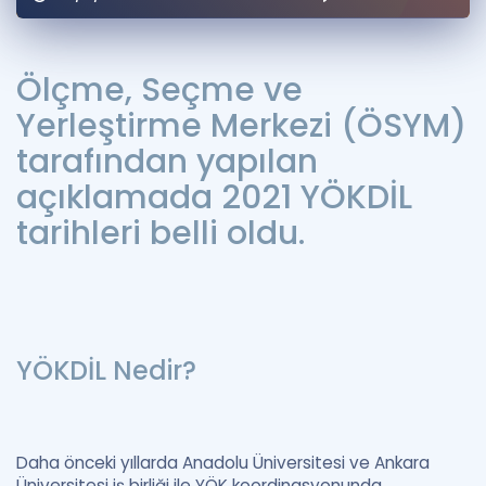
Puan Hesaplama
Rehberlik Aracı
Ölçme, Seçme ve
Yerleştirme Merkezi (ÖSYM)
ÖSYM Sınav Takvimi
tarafından yapılan
Kampanyalar
açıklamada 2021 YÖKDİL
Blog
tarihleri belli oldu.
İngilizce Gramer
YÖKDİL Nedir?
Daha önceki yıllarda Anadolu Üniversitesi ve Ankara
Üniversitesi iş birliği ile YÖK koordinasyonunda