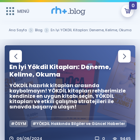
0
MENÜ
MENÜ
Üye Girişi
Ana Sayfa
Blog
En İyi YÖKDİL Kitapları: Deneme, Kelime, Okuma
Online Dersler
Sepetin Şu An Boş.
Çalışma Paketleri
Remzi Hoca ile seni sınava hazırlayacak onlarca eğitim seni
bekliyor!
En İyi Yökdil Kitapları: Deneme,
Kitaplar ve Kaynaklar
GİRİŞ YAP
Kelime, Okuma
YÖKDİL hazırlık kitapları arasında
Katılımcı Görüşleri
Şifremi Hatırlamıyorum
kaybolmayın! YÖKDİL kitapları rehberimizle
kendinize en uygun kitabı seçin, YÖKDİL
kitapları ve etkili çalışma stratejileri ile
ÜYE DEĞİLİM
Faydalı Araçlar
sınavda başarıya ulaşın!
Ücretsiz Kaynaklar
Blog
İngilizce Gramer
#ÖSYM
#YÖKDİL Hakkında Bilgiler ve Güncel Haberler
Hakkımızda
Kariyer
Sözlük
Soru & Cevap
İletişim
06/06/2024
0
9445