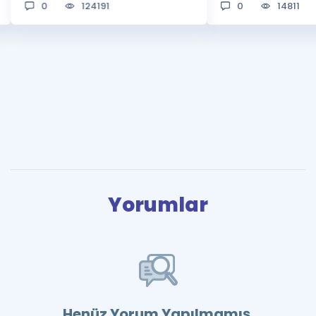
0
124191
0
14811
Yorumlar
Henüz Yorum Yapılmamış.