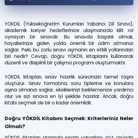
Puan Hesaplama
Rehberlik Aracı
YÖKDİL (Yükseköğretim Kurumları Yabancı Dil Sınavı),
akademik kariyer hedeflerinize ulaşmanızda kilit rol
ÖSYM Sınav Takvimi
oynayan bir sınavdır. Bu sınavda başarılı olmak,
hayallerinize giden yolda önemli bir adım atmanızı
Kampanyalar
sağlar. Peki, bu zorlu sınavı aşmanın en etkili yollarından
biri nedir? Cevap, doğru YÖKDİL kitaplarını kullanarak
Blog
düzenli ve disiplinli bir çalışma programı oluşturmaktır.
İngilizce Gramer
YÖKDİL kitapları, sınav hazırlık sürecinizin temel taşını
oluşturur. Sınav formatına, soru tiplerine ve konulara
aşina olmanızı sağlar, eksiklerinizi belirlemenize yardımcı
olur ve sizi sınava en iyi şekilde hazırlar. Ancak, doğru
kitabı seçmek de bir o kadar önemlidir.
Doğru YÖKDİL Kitabını Seçmek: Kriterleriniz Neler
Olmalı?
YÖKDİL kitapları arasında seçim yaparken göz önünde