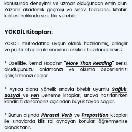
konusunda deneyimli ve uzman olduğundan emin olun.
Yazarın akademik geçmişi ve sınav tecrübesi, kitabın
kalitesi hakkında size fikir verebilir.
YÖKDİL Kitapları:
YÖKDİL müfredatına uygun olarak hazırlanmış, anlaşılır
ve pratik kitapları ile sınavlara eksiksiz hazırlanabilirsiniz.
* Özellikle,
Remzi Hoca'nın
"
More Than Reading
"
serisi
,
okuduğunuzu anlamanızı ve okuma becerilerinizi
geliştirmenizi sağlar.
* Ayrıca alana yönelik sınavla birebir uyumlu
Sağlık
,
Sosyal
ve
Fen
Deneme kitapları, sınava hazırlanırken
kendinizi denemeniz açısından büyük fayda sağlar.
* Bunun dışında
Phrasal Verb
ve
Preposition
kitapları
ile sınavlarda kilit rol oynayan konuları öğrenmenize
olanak tanır.