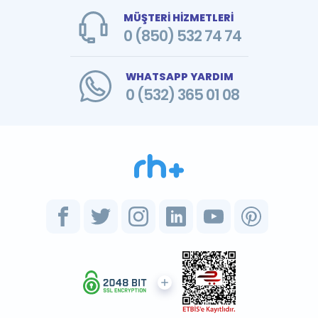
MÜŞTERİ HİZMETLERİ
0 (850) 532 74 74
WHATSAPP YARDIM
0 (532) 365 01 08