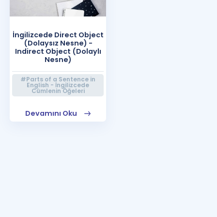
İngilizcede Direct Object
(Dolaysız Nesne) -
Indirect Object (Dolaylı
Nesne)
#Parts of a Sentence in
English - İngilizcede
Cümlenin Öğeleri
Devamını Oku