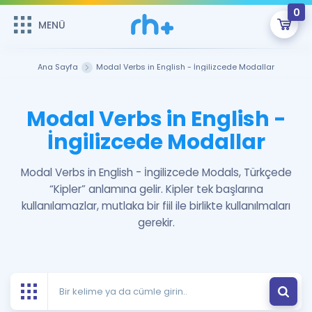
0
MENÜ
MENÜ
Üye Girişi
Ana Sayfa
Modal Verbs in English - İngilizcede Modallar
Online Dersler
Sepetin Şu An Boş.
Modal Verbs in English -
Çalışma Paketleri
Remzi Hoca ile seni sınava hazırlayacak onlarca eğitim seni
İngilizcede Modallar
bekliyor!
Kitaplar ve Kaynaklar
GİRİŞ YAP
Modal Verbs in English - İngilizcede Modals, Türkçede
“Kipler” anlamına gelir. Kipler tek başlarına
Katılımcı Görüşleri
Şifremi Hatırlamıyorum
kullanılamazlar, mutlaka bir fiil ile birlikte kullanılmaları
gerekir.
ÜYE DEĞİLİM
Faydalı Araçlar
Ücretsiz Kaynaklar
Blog
İngilizce Gramer
Hakkımızda
Kariyer
Sözlük
Soru & Cevap
İletişim