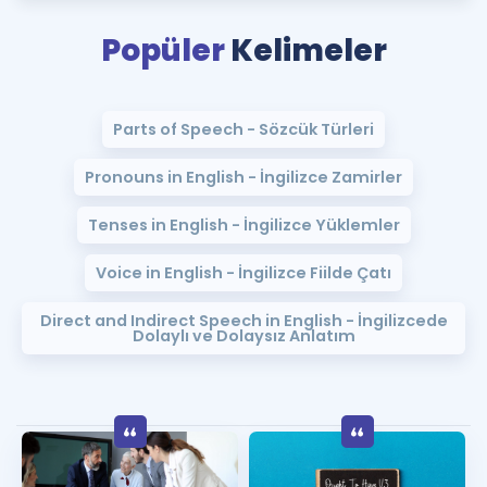
Puan Hesaplama
Popüler
Kelimeler
Rehberlik Aracı
ÖSYM Sınav Takvimi
Parts of Speech - Sözcük Türleri
Kampanyalar
Pronouns in English - İngilizce Zamirler
Blog
Tenses in English - İngilizce Yüklemler
İngilizce Gramer
Voice in English - İngilizce Fiilde Çatı
Direct and Indirect Speech in English - İngilizcede
Dolaylı ve Dolaysız Anlatım