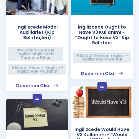
İngilizcede Modal
İngilizcede Ought to
Auxiliaries (Kip
Have V3 Kullanımı -
Belirteçleri)
“Ought to Have V3” Kip
Belirteci
#Auxiliary Verbs in
English-İngilizcede
#Modal Verbs in English -
Yardımcı Fiiller
İngilizcede Modallar
#Modal Verbs in English -
İngilizcede Modallar
Devamını Oku
Devamını Oku
İngilizcede Would Have
V3 Kullanımı - “Would