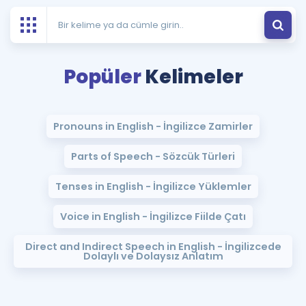
Puan Hesaplama
Rehberlik Aracı
Popüler
Kelimeler
ÖSYM Sınav Takvimi
Kampanyalar
Pronouns in English - İngilizce Zamirler
Blog
Parts of Speech - Sözcük Türleri
İngilizce Gramer
Tenses in English - İngilizce Yüklemler
Voice in English - İngilizce Fiilde Çatı
Direct and Indirect Speech in English - İngilizcede
Dolaylı ve Dolaysız Anlatım