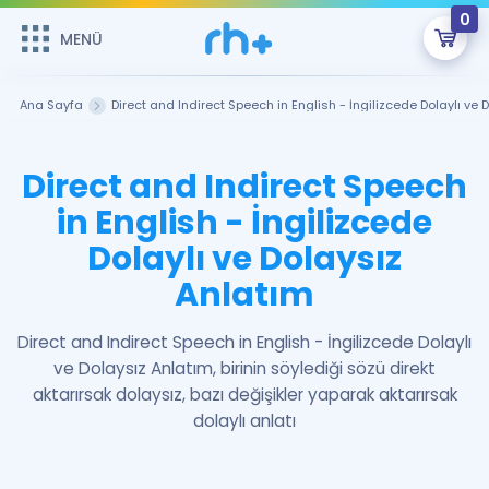
0
MENÜ
MENÜ
Üye Girişi
Ana Sayfa
Direct and Indirect Speech in English - İngilizcede Dolaylı ve 
Online Dersler
Sepetin Şu An Boş.
Direct and Indirect Speech
Çalışma Paketleri
Remzi Hoca ile seni sınava hazırlayacak onlarca eğitim seni
in English - İngilizcede
bekliyor!
Dolaylı ve Dolaysız
Kitaplar ve Kaynaklar
GİRİŞ YAP
Anlatım
Katılımcı Görüşleri
Şifremi Hatırlamıyorum
Direct and Indirect Speech in English - İngilizcede Dolaylı
ÜYE DEĞİLİM
Faydalı Araçlar
ve Dolaysız Anlatım, birinin söylediği sözü direkt
aktarırsak dolaysız, bazı değişikler yaparak aktarırsak
Ücretsiz Kaynaklar
Blog
İngilizce Gramer
dolaylı anlatı
Hakkımızda
Kariyer
Sözlük
Soru & Cevap
İletişim