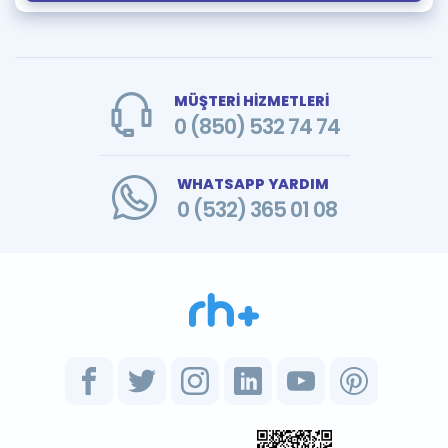
MÜŞTERİ HİZMETLERİ
0 (850) 532 74 74
WHATSAPP YARDIM
0 (532) 365 01 08