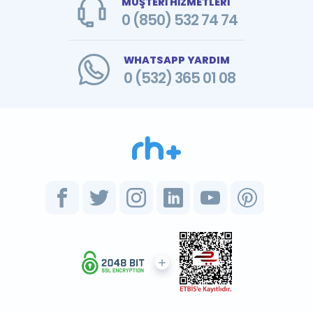
MÜŞTERİ HİZMETLERİ
0 (850) 532 74 74
WHATSAPP YARDIM
0 (532) 365 01 08