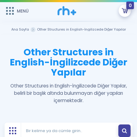
0
MENÜ
MENÜ
Üye Girişi
Ana Sayfa
Other Structures in English-İngilizcede Diğer Yapılar
Online Dersler
Sepetin Şu An Boş.
Other Structures in
Çalışma Paketleri
Remzi Hoca ile seni sınava hazırlayacak onlarca eğitim seni
English-İngilizcede Diğer
bekliyor!
Yapılar
Kitaplar ve Kaynaklar
GİRİŞ YAP
Katılımcı Görüşleri
Other Structures in English-İngilizcede Diğer Yapılar,
Şifremi Hatırlamıyorum
belirli bir başlık altında bulunmayan diğer yapıları
ÜYE DEĞİLİM
içermektedir.
Faydalı Araçlar
Ücretsiz Kaynaklar
Blog
İngilizce Gramer
Hakkımızda
Kariyer
Sözlük
Soru & Cevap
İletişim