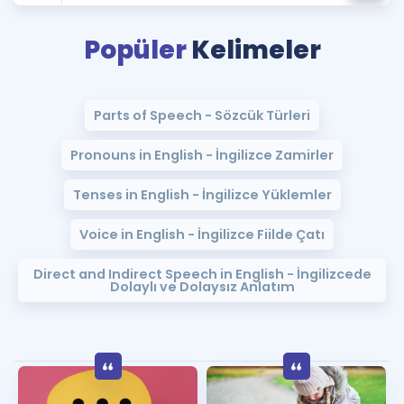
Puan Hesaplama
Popüler
Kelimeler
Rehberlik Aracı
ÖSYM Sınav Takvimi
Parts of Speech - Sözcük Türleri
Kampanyalar
Pronouns in English - İngilizce Zamirler
Blog
Tenses in English - İngilizce Yüklemler
İngilizce Gramer
Voice in English - İngilizce Fiilde Çatı
Direct and Indirect Speech in English - İngilizcede
Dolaylı ve Dolaysız Anlatım