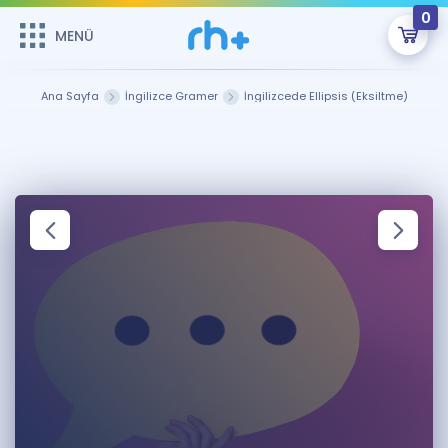
0
MENÜ
MENÜ
Üye Girişi
Ana Sayfa
İngilizce Gramer
İngilizcede Ellipsis (Eksiltme)
Online Dersler
Sepetin Şu An Boş.
Çalışma Paketleri
Remzi Hoca ile seni sınava hazırlayacak onlarca eğitim seni
bekliyor!
Kitaplar ve Kaynaklar
GİRİŞ YAP
Katılımcı Görüşleri
Şifremi Hatırlamıyorum
ÜYE DEĞİLİM
Faydalı Araçlar
Ücretsiz Kaynaklar
Blog
İngilizce Gramer
Hakkımızda
Kariyer
Sözlük
Soru & Cevap
İletişim