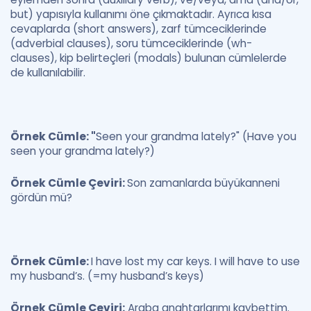
but) yapısıyla kullanımı öne çıkmaktadır. Ayrıca kısa
cevaplarda (short answers), zarf tümceciklerinde
(adverbial clauses), soru tümceciklerinde (wh-
clauses), kip belirteçleri (modals) bulunan cümlelerde
de kullanılabilir.
Örnek Cümle: "
Seen your grandma lately?" (Have you
seen your grandma lately?)
Örnek Cümle Çeviri:
Son zamanlarda büyükanneni
gördün mü?
Örnek Cümle:
I have lost my car keys. I will have to use
my husband’s. (=my husband’s keys)
Örnek Cümle Çeviri:
Araba anahtarlarımı kaybettim.