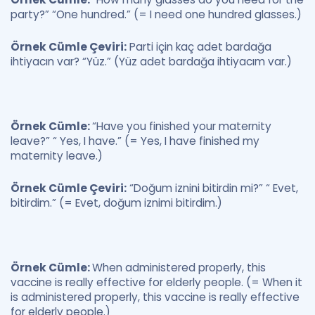
party?” “One hundred.” (= I need one hundred glasses.)
Örnek Cümle Çeviri:
Parti için kaç adet bardağa
ihtiyacın var? “Yüz.” (Yüz adet bardağa ihtiyacım var.)
Örnek Cümle:
“Have you finished your maternity
leave?” “ Yes, I have.” (= Yes, I have finished my
maternity leave.)
Örnek Cümle Çeviri:
“Doğum iznini bitirdin mi?” “ Evet,
bitirdim.” (= Evet, doğum iznimi bitirdim.)
Örnek Cümle:
When administered properly, this
vaccine is really effective for elderly people. (= When it
is administered properly, this vaccine is really effective
for elderly people.)