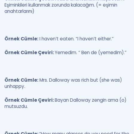
Eşiminkileri kullanmak zorunda kalacağım. (= eşimin
anahtarlarını)
Örnek Cümle:
I haven’t eaten. “I haven’t either.”
Örnek Cümle Çeviri:
Yemedim. “ Ben de (yemedim).”
Örnek Cümle:
Mrs. Dalloway was rich but (she was)
unhappy.
Örnek Cümle Çeviri:
Bayan Dalloway zengin ama (o)
mutsuzdu.
Örnek Cümle:
“How many glasses do you need for the