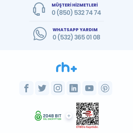
MÜŞTERİ HİZMETLERİ
0 (850) 532 74 74
WHATSAPP YARDIM
0 (532) 365 01 08