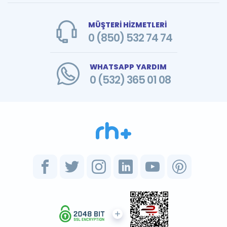
MÜŞTERİ HİZMETLERİ
0 (850) 532 74 74
WHATSAPP YARDIM
0 (532) 365 01 08