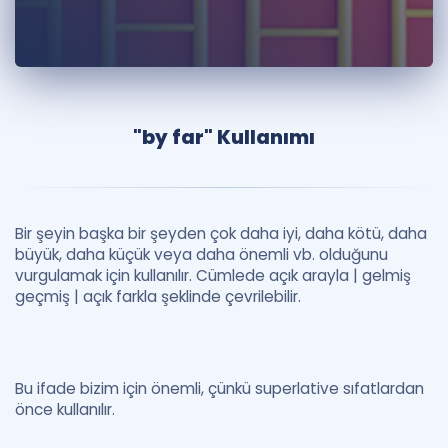
Puan Hesaplama
Rehberlik Aracı
ÖSYM Sınav Takvimi
"by far" Kullanımı
Kampanyalar
Blog
Bir şeyin başka bir şeyden çok daha iyi, daha kötü, daha
İngilizce Gramer
büyük, daha küçük veya daha önemli vb. olduğunu
vurgulamak için kullanılır. Cümlede açık arayla | gelmiş
geçmiş | açık farkla şeklinde çevrilebilir.
Bu ifade bizim için önemli, çünkü superlative sıfatlardan
önce kullanılır.