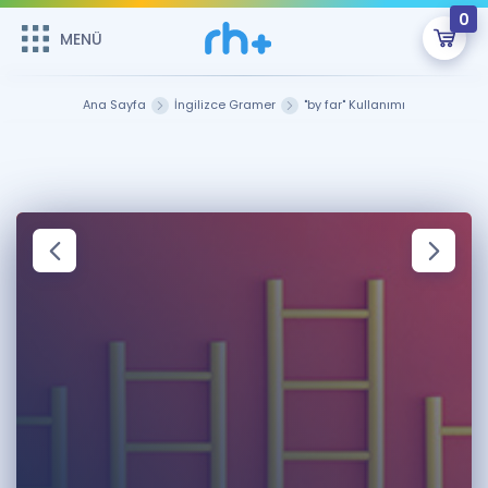
0
MENÜ
MENÜ
Üye Girişi
Ana Sayfa
İngilizce Gramer
"by far" Kullanımı
Online Dersler
Sepetin Şu An Boş.
Çalışma Paketleri
Remzi Hoca ile seni sınava hazırlayacak onlarca eğitim seni
bekliyor!
Kitaplar ve Kaynaklar
GİRİŞ YAP
Katılımcı Görüşleri
Şifremi Hatırlamıyorum
ÜYE DEĞİLİM
Faydalı Araçlar
Ücretsiz Kaynaklar
Blog
İngilizce Gramer
Hakkımızda
Kariyer
Sözlük
Soru & Cevap
İletişim