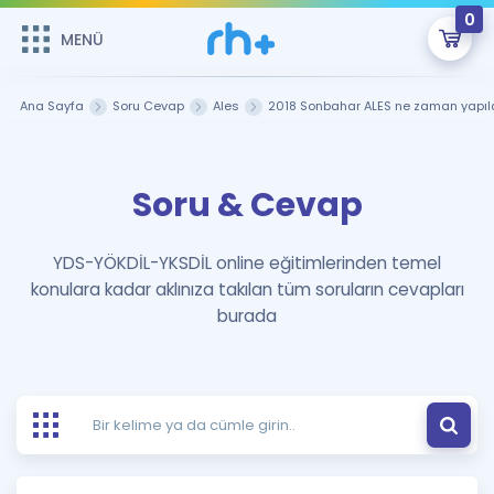
0
MENÜ
MENÜ
Üye Girişi
Ana Sayfa
Soru Cevap
Ales
2018 Sonbahar ALES ne zaman yapıl
Online Dersler
Sepetin Şu An Boş.
Soru & Cevap
Çalışma Paketleri
Remzi Hoca ile seni sınava hazırlayacak onlarca eğitim seni
bekliyor!
Kitaplar ve Kaynaklar
GİRİŞ YAP
YDS-YÖKDİL-YKSDİL online eğitimlerinden temel
konulara kadar aklınıza takılan tüm soruların cevapları
Katılımcı Görüşleri
Şifremi Hatırlamıyorum
burada
ÜYE DEĞİLİM
Faydalı Araçlar
Ücretsiz Kaynaklar
Blog
İngilizce Gramer
Hakkımızda
Kariyer
Sözlük
Soru & Cevap
İletişim