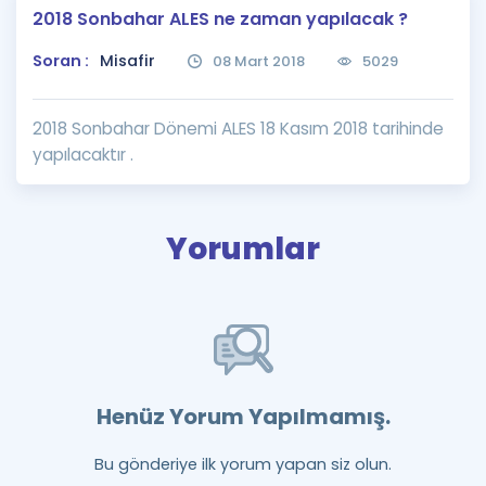
2018 Sonbahar ALES ne zaman yapılacak ?
Puan Hesaplama
Soran :
Misafir
08 Mart 2018
5029
Rehberlik Aracı
ÖSYM Sınav Takvimi
2018 Sonbahar Dönemi ALES 18 Kasım 2018 tarihinde
yapılacaktır .
Kampanyalar
Blog
Yorumlar
İngilizce Gramer
Henüz Yorum Yapılmamış.
Bu gönderiye ilk yorum yapan siz olun.