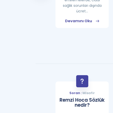
ertelemelerde, ciddi
sağlık sorunları dışında
ücret...
Devamını Oku
Devamını Oku
Soran :
Misafir
Remzi Hoca Sözlük
nedir?