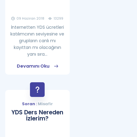
09 Haziran 2018
13299
İnternetten YDS ücretleri
katılımcının seviyesine ve
grupların canlı mı
kayıttan mı olacağının
yanı sıra...
Devamını Oku
Soran :
Misafir
YDS Ders Nereden
İzlerim?