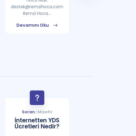
Hoca Mail:
destek@remzihoca.com
Remzi Hoca...
Devamını Oku
Devamını Oku
Soran :
Misafir
İnternetten YDS
Ücretleri Nedir?