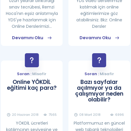
Uzun yıllardır biriktirdiği
YDS video derslerimize
sınav tecrübesi, Remzi
katılmak için online
Hoca'nın eşsiz anlatımıyla
eğitimlerimize göz
YDS'ye hazırlanmak için
atabilirsiniz. Bkz: Online
Online Derslerimizi...
Dersler
Devamını Oku
Devamını Oku
Soran :
Misafir
Soran :
Misafir
Online YÖKDİL
Bazı sayfalar
eğitimi kaç para?
açılmıyor ya da
çalışmıyor neden
olabilir?
20 Haziran 2018
7565
08 Mart 2018
6996
YÖKDİL ücretleri
Platformumuz en güncel
katılımcının seviyesine ve
web tabanlı teknolojileri