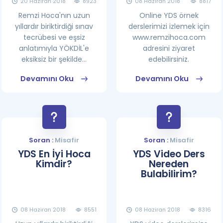
20 Haziran 2018
8923
08 Haziran 2018
8817
Remzi Hoca'nın uzun
Online YDS örnek
yıllardır biriktirdiği sınav
derslerimizi izlemek için
tecrübesi ve eşsiz
www.remzihoca.com
anlatımıyla YÖKDİL'e
adresini ziyaret
eksiksiz bir şekilde...
edebilirsiniz.
Devamını Oku
Devamını Oku
Soran :
Misafir
Soran :
Misafir
YDS En İyi Hoca
YDS Video Ders
Kimdir?
Nereden
Bulabilirim?
08 Haziran 2018
8551
08 Haziran 2018
8316