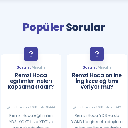
Kampanyalar
Eğitim ve Kitaplar
Popüler
Sorular
Blog
YDS - YÖKDİL Tüm S
İngilizce Gram
İngilizce Gramer
Soran :
Misafir
Soran :
Misafir
Remzi Hoca
Remzi Hoca online
eğitimleri neleri
İngilizce eğitimi
kapsamaktadır?
veriyor mu?
07 Haziran 2018
31444
07 Haziran 2018
29046
Remzi Hoca eğitimleri
Remzi Hoca YDS ya da
YDS, YÖKDİL ve YDT'ye
YÖKDİL'e girecek adaylara