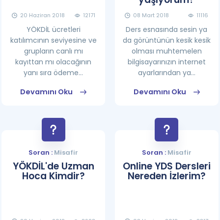
20 Haziran 2018
12171
08 Mart 2018
11116
YÖKDİL ücretleri
Ders esnasında sesin ya
katılımcının seviyesine ve
da görüntünün kesik kesik
grupların canlı mı
olması muhtemelen
kayıttan mı olacağının
bilgisayarınızın internet
yanı sıra ödeme...
ayarlarından ya...
Devamını Oku
Devamını Oku
Soran :
Misafir
Soran :
Misafir
YÖKDİL'de Uzman
Online YDS Dersleri
Hoca Kimdir?
Nereden İzlerim?