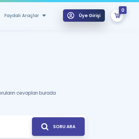
0
Faydalı Araçlar
Üye Girişi
klar
n Ücretsiz Kaynaklar
 için Özel Sözlük
Sepetin Şu An Boş.
ma
uan Hesaplama Aracı
oruların cevapları burada
i Hoca ile seni sınava hazırlayacak onlarca eğitim seni bekliyor!
Şifremi Hatırlamıyorum
GİRİŞ YAP
azırlananlar için Öneriler
kvimi
SORU ARA
ÜYE DEĞİLİM
arı Tek Takvimde