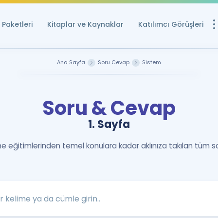
Paketleri
Kitaplar ve Kaynaklar
Katılımcı Görüşleri
Ücretsiz Kayna
Ana Sayfa
Soru Cevap
Sistem
YDS ve YÖKDİL içi
Sözlük
Soru & Cevap
İngilizce Sınavları
1. Sayfa
Puan Hesapla
YDS ve YÖKDİL P
 eğitimlerinden temel konulara kadar aklınıza takılan tüm s
Remz
Rehberlik Aracı
YDS ve YÖKDİL'e H
ÖSYM Sınav Ta
Tüm ÖSYM Sınavl