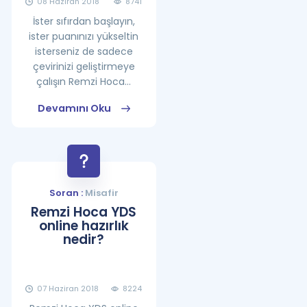
08 Haziran 2018
8741
İster sıfırdan başlayın,
ister puanınızı yükseltin
isterseniz de sadece
çevirinizi geliştirmeye
çalışın Remzi Hoca...
Devamını Oku
Soran :
Misafir
Remzi Hoca YDS
online hazırlık
nedir?
07 Haziran 2018
8224