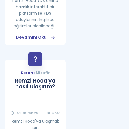
Remzi Hoca YDS online
hazırlık interaktif bir
platform ile YDS
adaylarının İngilizce
eğitimler alabileceği...
Devamını Oku
Soran :
Misafir
Remzi Hoca'ya
nasıl ulaşırım?
07 Haziran 2018
6797
Remzi Hoca'ya ulaşmak
için