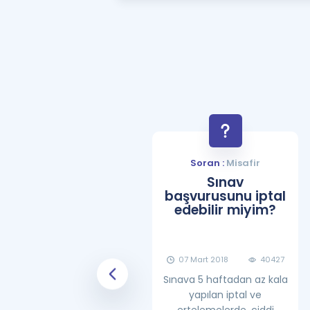
Soran :
Misafir
Soran :
Misafir
YDS Çalışma
Sınav
Programı Nasıl
başvurusunu iptal
Olmalıdır?
edebilir miyim?
08 Haziran 2018
25865
07 Mart 2018
40427
Sınava 5 haftadan az kala
yapılan iptal ve