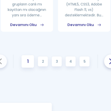
grupların canlı mı
(HTML5, CSS3, Adobe
kayıttan mı olacağının
Flash 11, vs)
yanı sıra ödeme...
desteklemektedir. Bu...
Devamını Oku
Devamını Oku
1
2
3
4
5