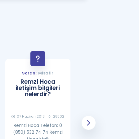
a Özel Fırsatlar
ınavlarla İlgili Haberler
er
 ve Konu Anlatımı
Soran :
Misafir
Soran :
Misafir
Remzi Hoca
YDS Çalışma
iletişim bilgileri
Programı Nasıl
nelerdir?
Olmalıdır?
07 Haziran 2018
28502
08 Haziran 2018
25865
Remzi Hoca Telefon: 0
(850) 532 74 74 Remzi