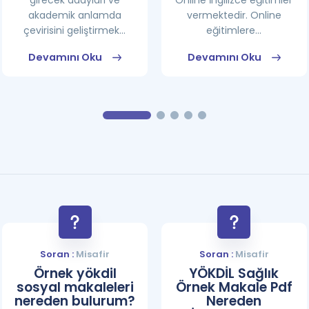
girecek adayları ve
Online İngilizce eğitimler
akademik anlamda
vermektedir. Online
çevirisini geliştirmek...
eğitimlere...
Devamını Oku
Devamını Oku
Soran :
Misafir
Soran :
Misafir
Örnek yökdil
YÖKDİL Sağlık
sosyal makaleleri
Örnek Makale Pdf
nereden bulurum?
Nereden