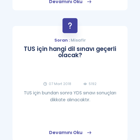
Devamını Oku
Soran :
Misafir
TUS için hangi dil sınavı geçerli
olacak?
07 Mart 2018
5192
TUS için bundan sonra YDS sınavı sonuçları
dikkate alınacaktır.
Devamını Oku