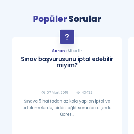
Puan Hesaplama
Popüler
Sorular
Rehberlik Aracı
ÖSYM Sınav Takvimi
Kampanyalar
Soran :
Misafir
Sınav başvurusunu iptal edebilir
Blog
miyim?
İngilizce Gramer
07 Mart 2018
40432
Sınava 5 haftadan az kala yapılan iptal ve
ertelemelerde, ciddi sağlık sorunları dışında
ücret...