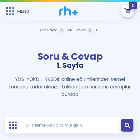
0
MENÜ
MENÜ
Üye Girişi
Ana Sayfa
Soru Cevap
TUS
Online Dersler
Sepetin Şu An Boş.
Soru & Cevap
Çalışma Paketleri
Remzi Hoca ile seni sınava hazırlayacak onlarca eğitim seni
bekliyor!
1. Sayfa
Kitaplar ve Kaynaklar
GİRİŞ YAP
YDS-YÖKDİL-YKSDİL online eğitimlerinden temel
konulara kadar aklınıza takılan tüm soruların cevapları
Katılımcı Görüşleri
Şifremi Hatırlamıyorum
burada
ÜYE DEĞİLİM
Faydalı Araçlar
Ücretsiz Kaynaklar
Blog
İngilizce Gramer
Hakkımızda
Kariyer
Sözlük
Soru & Cevap
İletişim