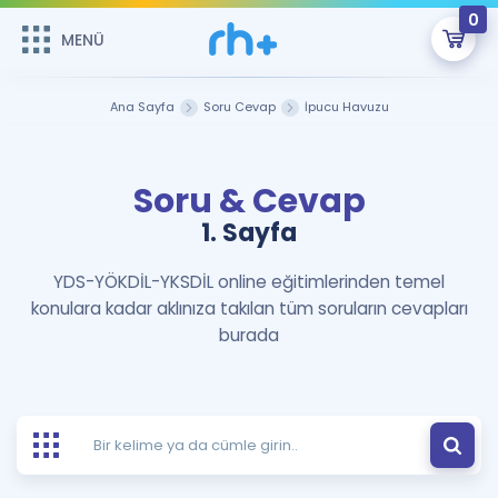
0
MENÜ
MENÜ
Üye Girişi
Ana Sayfa
Soru Cevap
İpucu Havuzu
Online Dersler
Sepetin Şu An Boş.
Soru & Cevap
Çalışma Paketleri
Remzi Hoca ile seni sınava hazırlayacak onlarca eğitim seni
bekliyor!
1. Sayfa
Kitaplar ve Kaynaklar
GİRİŞ YAP
YDS-YÖKDİL-YKSDİL online eğitimlerinden temel
konulara kadar aklınıza takılan tüm soruların cevapları
Katılımcı Görüşleri
Şifremi Hatırlamıyorum
burada
ÜYE DEĞİLİM
Faydalı Araçlar
Ücretsiz Kaynaklar
Blog
İngilizce Gramer
Hakkımızda
Kariyer
Sözlük
Soru & Cevap
İletişim