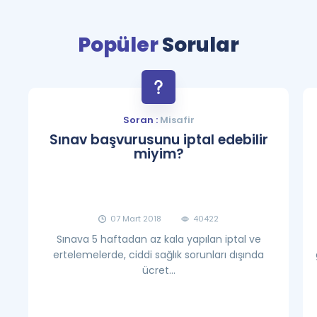
Puan Hesaplama
Popüler
Sorular
Rehberlik Aracı
ÖSYM Sınav Takvimi
Kampanyalar
Soran :
Misafir
Sınav başvurusunu iptal edebilir
Blog
miyim?
İngilizce Gramer
07 Mart 2018
40422
Sınava 5 haftadan az kala yapılan iptal ve
ertelemelerde, ciddi sağlık sorunları dışında
ücret...