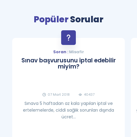
Puan Hesaplama
Popüler
Sorular
Rehberlik Aracı
ÖSYM Sınav Takvimi
Kampanyalar
Soran :
Misafir
Sınav başvurusunu iptal edebilir
Blog
miyim?
İngilizce Gramer
07 Mart 2018
40437
Sınava 5 haftadan az kala yapılan iptal ve
ertelemelerde, ciddi sağlık sorunları dışında
ücret...