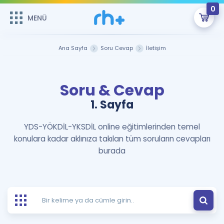
0
MENÜ
MENÜ
Üye Girişi
Ana Sayfa
Soru Cevap
İletişim
Online Dersler
Sepetin Şu An Boş.
Soru & Cevap
Çalışma Paketleri
Remzi Hoca ile seni sınava hazırlayacak onlarca eğitim seni
bekliyor!
1. Sayfa
Kitaplar ve Kaynaklar
GİRİŞ YAP
YDS-YÖKDİL-YKSDİL online eğitimlerinden temel
konulara kadar aklınıza takılan tüm soruların cevapları
Katılımcı Görüşleri
Şifremi Hatırlamıyorum
burada
ÜYE DEĞİLİM
Faydalı Araçlar
Ücretsiz Kaynaklar
Blog
İngilizce Gramer
Hakkımızda
Kariyer
Sözlük
Soru & Cevap
İletişim